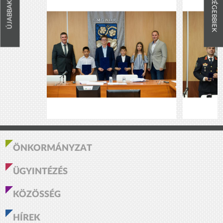
RÉGEBBIEK
ÚJABBAK
ÖNKORMÁNYZAT
ÜGYINTÉZÉS
KÖZÖSSÉG
HÍREK