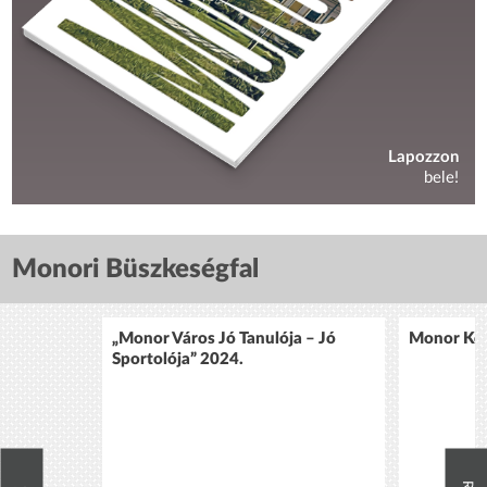
Lapozzon
bele!
Monori Büszkeségfal
„Monor Város Jó Tanulója – Jó
Monor Köz
Sportolója” 2024.