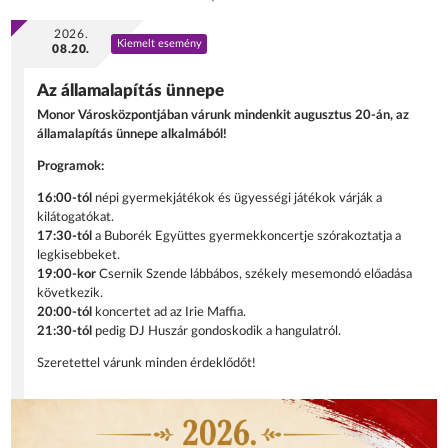
2026.
Kiemelt esemény
08.20.
Az államalapítás ünnepe
Monor Városközpontjában várunk mindenkit augusztus 20-án, az
államalapítás ünnepe alkalmából!
Programok:
16:00-tól
népi gyermekjátékok és ügyességi játékok várják a
kilátogatókat.
17:30-tól
a Buborék Együttes gyermekkoncertje szórakoztatja a
legkisebbeket.
19:00-kor
Csernik Szende lábbábos, székely mesemondó előadása
következik.
20:00-tól
koncertet ad az Irie Maffia.
21:30-tól
pedig DJ Huszár gondoskodik a hangulatról.
Szeretettel várunk minden érdeklődőt!