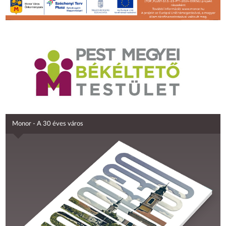
Monor - A 30 éves város