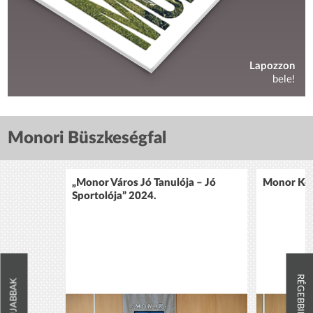
Lapozzon
bele!
Monori Büszkeségfal
„Monor Város Jó Tanulója – Jó
Monor Köz
Sportolója” 2024.
RÉGEBBIEK
ÚJABBAK