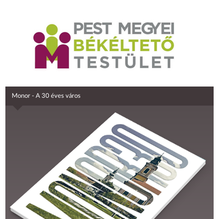
Monor - A 30 éves város