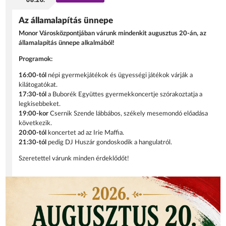
08.20.
Az államalapítás ünnepe
Monor Városközpontjában várunk mindenkit augusztus 20-án, az
államalapítás ünnepe alkalmából!
Programok:
16:00-tól
népi gyermekjátékok és ügyességi játékok várják a
kilátogatókat.
17:30-tól
a Buborék Együttes gyermekkoncertje szórakoztatja a
legkisebbeket.
19:00-kor
Csernik Szende lábbábos, székely mesemondó előadása
következik.
20:00-tól
koncertet ad az Irie Maffia.
21:30-tól
pedig DJ Huszár gondoskodik a hangulatról.
Szeretettel várunk minden érdeklődőt!