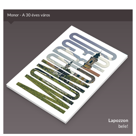
Monor - A 30 éves város
Lapozzon
bele!