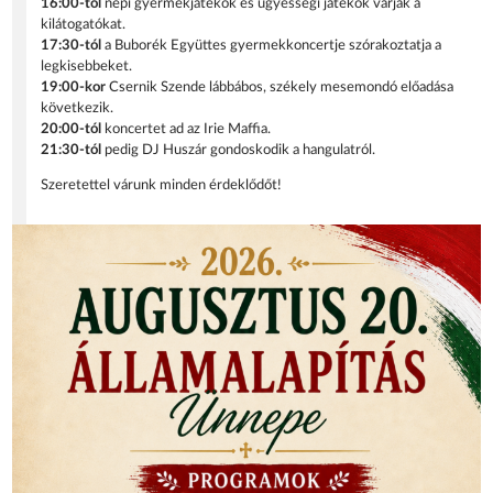
16:00-tól
népi gyermekjátékok és ügyességi játékok várják a
kilátogatókat.
17:30-tól
a Buborék Együttes gyermekkoncertje szórakoztatja a
legkisebbeket.
19:00-kor
Csernik Szende lábbábos, székely mesemondó előadása
következik.
20:00-tól
koncertet ad az Irie Maffia.
21:30-tól
pedig DJ Huszár gondoskodik a hangulatról.
Szeretettel várunk minden érdeklődőt!