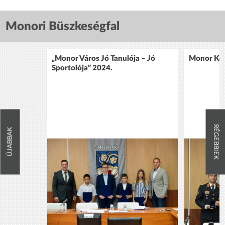
Monori Büszkeségfal
„Monor Város Jó Tanulója – Jó
Monor Köz
Sportolója” 2024.
RÉGEBBIEK
ÚJABBAK