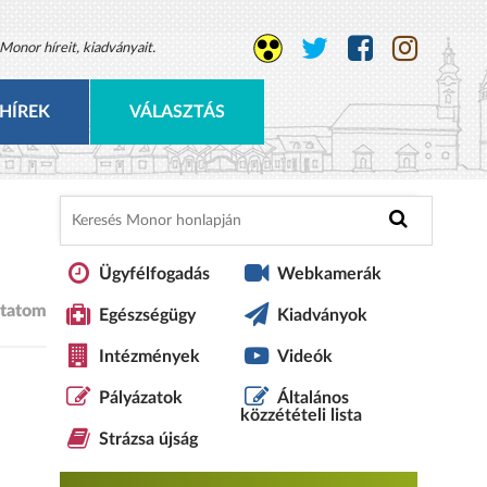
Monor híreit, kiadványait.
HÍREK
VÁLASZTÁS
Ügyfélfogadás
Webkamerák
tatom
Egészségügy
Kiadványok
Intézmények
Videók
Pályázatok
Általános
közzétételi lista
Strázsa újság