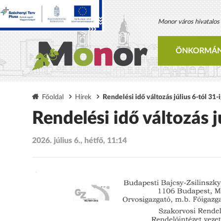
Monor város hivatalos h
ÖNKORMÁN
Főoldal
Hírek
Rendelési idő változás július 6-tól 31-
Rendelési idő változás j
2026. július 6., hétfő, 11:14