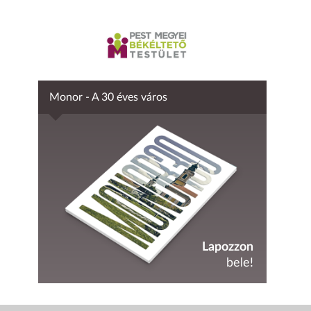
Monor - A 30 éves város
Lapozzon
bele!