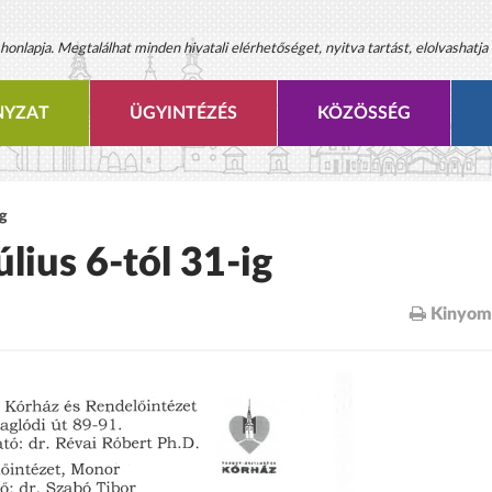
onlapja. Megtalálhat minden hivatali elérhetőséget, nyitva tartást, elolvashatja 
YZAT
ÜGYINTÉZÉS
KÖZÖSSÉG
ig
úlius 6-tól 31-ig
Kinyom