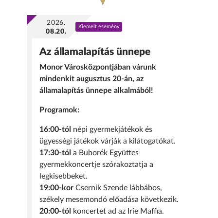
2026.
Kiemelt esemény
08.20.
Az államalapítás ünnepe
Monor Városközpontjában várunk
mindenkit augusztus 20-án, az
államalapítás ünnepe alkalmából!
Programok:
16:00-tól
népi gyermekjátékok és
ügyességi játékok várják a kilátogatókat.
17:30-tól
a Buborék Együttes
gyermekkoncertje szórakoztatja a
legkisebbeket.
19:00-kor
Csernik Szende lábbábos,
székely mesemondó előadása következik.
20:00-tól
koncertet ad az Irie Maffia.