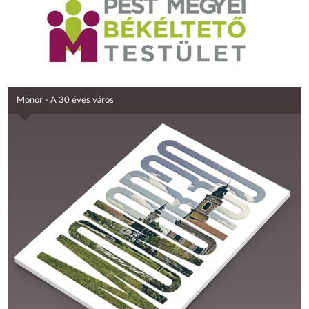
Monor - A 30 éves város