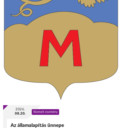
2026.
Kiemelt esemény
08.20.
Az államalapítás ünnepe