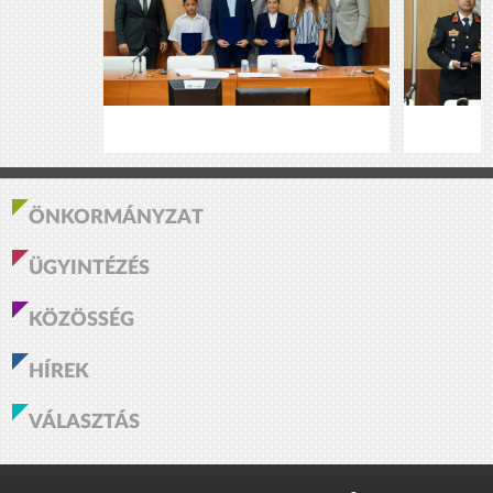
ÖNKORMÁNYZAT
ÜGYINTÉZÉS
KÖZÖSSÉG
HÍREK
VÁLASZTÁS