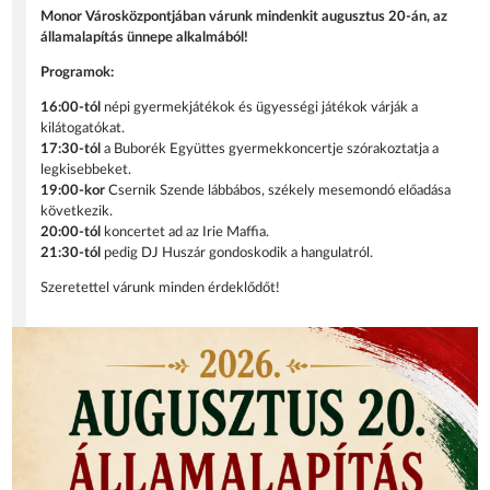
Monor Városközpontjában várunk mindenkit augusztus 20-án, az
államalapítás ünnepe alkalmából!
Programok:
16:00-tól
népi gyermekjátékok és ügyességi játékok várják a
kilátogatókat.
17:30-tól
a Buborék Együttes gyermekkoncertje szórakoztatja a
legkisebbeket.
19:00-kor
Csernik Szende lábbábos, székely mesemondó előadása
következik.
20:00-tól
koncertet ad az Irie Maffia.
21:30-tól
pedig DJ Huszár gondoskodik a hangulatról.
Szeretettel várunk minden érdeklődőt!