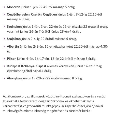
Monoron
június 1-jén 22:45-től másnap 5 óráig,
Ceglédbercelen, Cserőn, Cegléden
június 1-jén, 9-12-ig 22:15-től
másnap 4:30-ig,
Szolnokon
június 1-jén, 3-án, 22-én és 23-án éjszaka 22 órától 5 óráig,
valamint június 26-án 7 órától június 29-én 4 óráig ,
Szajolban
június 2-4-ig 22 órától másnap 5 óráig,
Albertirsán
június 2-3-án, 15-én éjszakánként 22:20-tól másnap 4:30-
ig,
Pilisen
június 4-én, 16-17-én, 18-án 22 órától másnap 5 óráig,
Budapest
Kőbánya-Kispest
állomás környékén június 16-tól 19-ig
éjszaként éjféltől hajnal 4 óráig,
Abonyban
június 19-20-án 22 órától másnap 8 óráig.
Az állomásokon, az állomások közötti nyíltvonali szakaszokon és a vasúti
átjáróknál a feltüntetett ideig tartózkodnak és okozhatnak zajt a
karbantartást végző vasúti munkagépek. A zajterheléssel járó éjszakai
munkavégzés miatt a lakosság megértését és türelmét kéri a