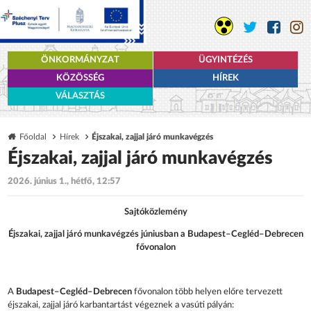
ÖNKORMÁNYZAT
ÜGYINTÉZÉS
KÖZÖSSÉG
HÍREK
VÁLASZTÁS
Főoldal
Hírek
Éjszakai, zajjal járó munkavégzés
Éjszakai, zajjal járó munkavégzés
2026. június 1., hétfő, 12:57
Sajtóközlemény
Éjszakai, zajjal járó munkavégzés júniusban a Budapest–Cegléd–Debrecen
fővonalon
A
Budapest–Cegléd–Debrecen
fővonalon több helyen előre tervezett
éjszakai, zajjal járó karbantartást végeznek a vasúti pályán: