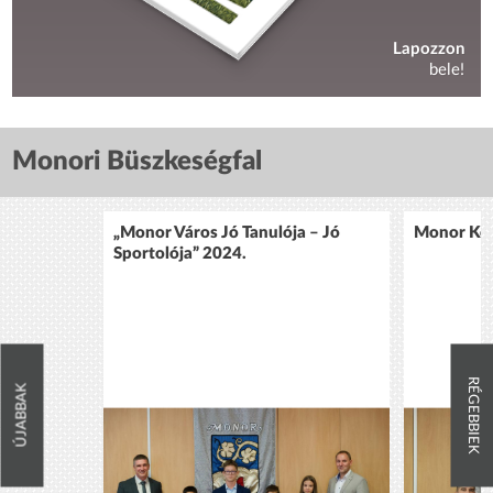
Lapozzon
bele!
Monori Büszkeségfal
„Monor Város Jó Tanulója – Jó
Monor Köz
Sportolója” 2024.
RÉGEBBIEK
ÚJABBAK