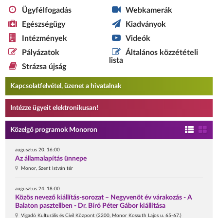
Ügyfélfogadás
Webkamerák
Egészségügy
Kiadványok
Intézmények
Videók
Pályázatok
Általános közzétételi
lista
Strázsa újság
Kapcsolatfelvétel, üzenet a hivatalnak
Intézze ügyeit elektronikusan!
Közelgő programok Monoron
augusztus 20. 16:00
Az államalapítás ünnepe
Monor, Szent István tér
augusztus 24. 18:00
Közös nevező kiállítás-sorozat – Negyvenöt év várakozás - A
Balaton pasztellben - Dr. Bíró Péter Gábor kiállítása
Vigadó Kulturális és Civil Központ (2200, Monor Kossuth Lajos u. 65-67.)