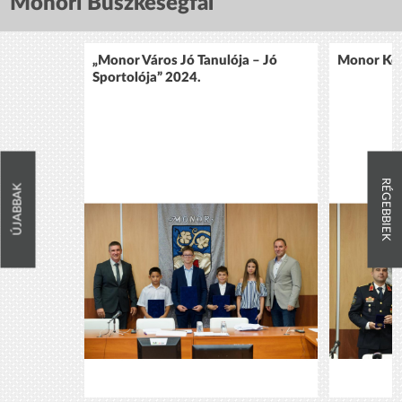
Monori Büszkeségfal
„Monor Város Jó Tanulója – Jó
Monor Köz
Sportolója” 2024.
RÉGEBBIEK
ÚJABBAK