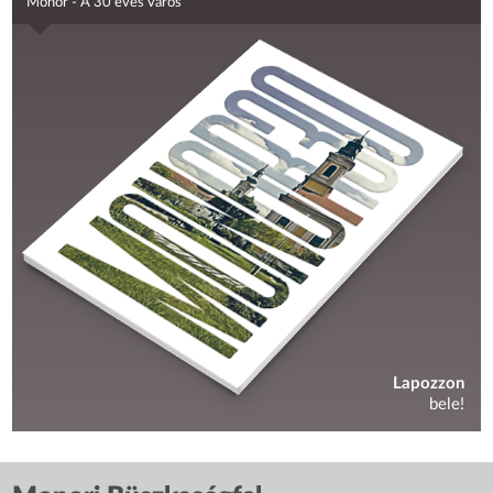
Monor - A 30 éves város
Lapozzon
bele!