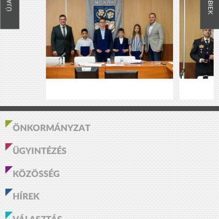
ÖNKORMÁNYZAT
ÜGYINTÉZÉS
KÖZÖSSÉG
HÍREK