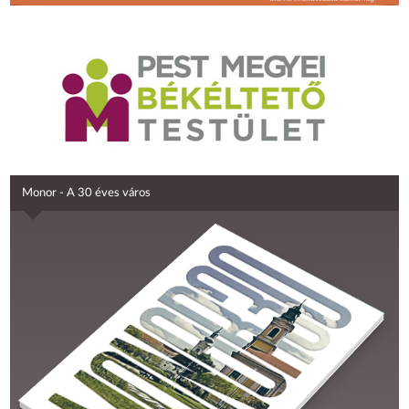
Monor - A 30 éves város