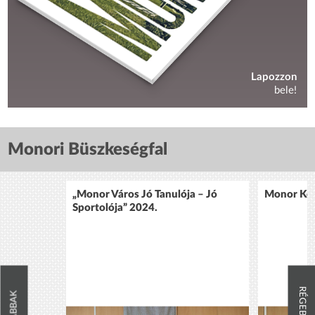
Lapozzon
bele!
Monori Büszkeségfal
„Monor Város Jó Tanulója – Jó
Monor Köz
Sportolója” 2024.
RÉGEBBIEK
ÚJABBAK