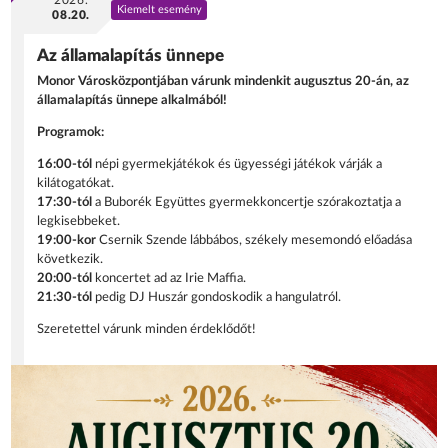
2026.
Kiemelt esemény
08.20.
Az államalapítás ünnepe
Monor Városközpontjában várunk mindenkit augusztus 20-án, az
államalapítás ünnepe alkalmából!
Programok:
16:00-tól
népi gyermekjátékok és ügyességi játékok várják a
kilátogatókat.
17:30-tól
a Buborék Együttes gyermekkoncertje szórakoztatja a
legkisebbeket.
19:00-kor
Csernik Szende lábbábos, székely mesemondó előadása
következik.
20:00-tól
koncertet ad az Irie Maffia.
21:30-tól
pedig DJ Huszár gondoskodik a hangulatról.
Szeretettel várunk minden érdeklődőt!