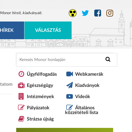
Monor híreit, kiadványait.
HÍREK
VÁLASZTÁS
Ügyfélfogadás
Webkamerák
tatom
Egészségügy
Kiadványok
Intézmények
Videók
Pályázatok
Általános
közzétételi lista
Strázsa újság