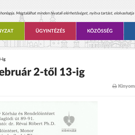
onlapja. Megtalálhat minden hivatali elérhetőséget, nyitva tartást, elolvashatja 
YZAT
ÜGYINTÉZÉS
KÖZÖSSÉG
3-ig
ebruár 2-től 13-ig
Kinyom