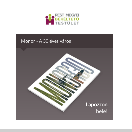
Monor - A 30 éves város
Lapozzon
bele!