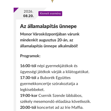
2026.
Kiemelt esemény
08.20.
Az államalapítás ünnepe
Monor Városközpontjában várunk
mindenkit augusztus 20-án, az
államalapítás ünnepe alkalmából!
Programok:
16:00-tól
népi gyermekjátékok és
ügyességi játékok várják a kilátogatókat.
17:30-tól
a Buborék Együttes
gyermekkoncertje szórakoztatja a
legkisebbeket.
19:00-kor
Csernik Szende lábbábos,
székely mesemondó előadása következik.
20:00-tól
koncertet ad az Irie Maffia.