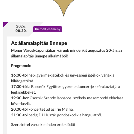
2026.
Kiemelt esemény
08.20.
Az államalapítás ünnepe
Monor Városközpontjában várunk mindenkit augusztus 20-án, az
államalapítás ünnepe alkalmából!
Programok:
16:00-tól
népi gyermekjátékok és ügyességi játékok várják a
kilátogatókat.
17:30-tól
a Buborék Együttes gyermekkoncertje szórakoztatja a
legkisebbeket.
19:00-kor
Csernik Szende lábbábos, székely mesemondó előadása
következik.
20:00-tól
koncertet ad az Irie Maffia.
21:30-tól
pedig DJ Huszár gondoskodik a hangulatról.
Szeretettel várunk minden érdeklődőt!