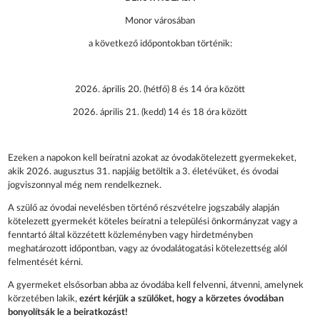
Monor városában
a következő időpontokban történik:
2026. április 20. (hétfő) 8 és 14 óra között
2026. április 21. (kedd) 14 és 18 óra között
Ezeken a napokon kell beíratni azokat az óvodakötelezett gyermekeket,
akik 2026. augusztus 31. napjáig betöltik a 3. életévüket, és óvodai
jogviszonnyal még nem rendelkeznek.
A szülő az óvodai nevelésben történő részvételre jogszabály alapján
kötelezett gyermekét köteles beíratni a települési önkormányzat vagy a
fenntartó által közzétett közleményben vagy hirdetményben
meghatározott időpontban, vagy az óvodalátogatási kötelezettség alól
felmentését kérni.
A gyermeket elsősorban abba az óvodába kell felvenni, átvenni, amelynek
körzetében lakik,
ezért kérjük a szülőket, hogy a körzetes óvodában
bonyolítsák le a beiratkozást!