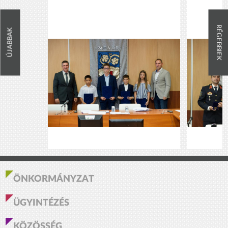
RÉGEBBIEK
ÚJABBAK
ÖNKORMÁNYZAT
ÜGYINTÉZÉS
KÖZÖSSÉG