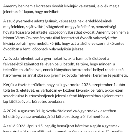
Amennyiben nem a körzetes óvodát kívánják választani, jelöljék meg a
jelentkezési lapon, hogy melyiket.
A szülő gyermeke adottságainak, képességeinek, érdeklődésének
megfelelően, saját vallási, világnézeti meggyőződésére, nemzetiségi
hovatartozására tekintettel szabadon választhat óvodát. Amennyiben nem a
Monor Város Önkormányzata által fenntartott óvodák valamelyikébe
kívánja beíratni gyermekét, kérjük, hogy azt a lakóhelye szerinti körzetes
óvodában a fenti időpontok valamelyikén jelezze.
Az óvoda felveheti azt a gyermeket is, aki a harmadik életévét a
felvételétől számított fél éven belül betölti, feltéve, hogy minden, a
településen lakóhellyel, ennek hiányában tartózkodási hellyel rendelkező
hároméves és annál idősebb gyermek óvodai felvételi kérelme teljesíthető.
Kérjük a tisztelt szülőket, hogy akik gyermeke 2026. szeptember 1. után
tölti be 3. életévét, és várhatóan év közben kívánják beíratni, akkor ezen
szándékukat is szíveskedjenek jelezni a fenti időpontokban a jelentkezési
lap kitöltésével a körzetes óvodában.
A 2026. augusztus 31-ig óvodakötelessé váló gyermekek esetében
lehetőség van az óvodába járási kötelezettség alóli felmentésre.
A szülő 2026. április 15. napjáig benyújtott kérelme alapján a gyermek
jogos érdekét szem előtt tartva, annak az évnek az augusztus 31. napjáig,