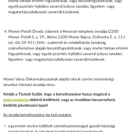
enyhe fokban értelmi fogyatékosak, vagy beszédfogyatékosak, vagy
egyéb pszichés fejlődési zavarral (súlyos tanulási, figyelem- vagy
magatartásszabályozási zavarral) küzdenek.
Monori Petőfi Óvoda, valamint a Mesevár telephely óvodája (2200
Monor, Petőfi S. u. 29., illetve 2200 Monor Bajcsy-Zsilinszky E. u. 11.);
tel.: 06-29-411-244) - szakértői és rehabilitációs bizottság
szakvéleménye alapján beszédfogyatékosak, vagy enyhe fokban értelmi
fogyatékosak, vagy egyéb pszichés fejlődési zavarral (súlyos tanulási,
figyelem- vagy magatartásszabályozási zavarral) küzdenek.
Monor Város Önkormányzatának alapító okirat szerint nemzetiségi
nevelést folytató óvodája nincs.
Kérjük a Tisztelt Szülőt, hogy a beiratkozáskor hozza magával a
www.monor.hu
oldalról letölthető, vagy az óvodában beszerezhető,
kitöltött jelentkezési lapot!
Az óvodai beiratkozáskor be kell mutatni:
a gyermek nevére kiállított személyazonosságot igazoló hatósági
igazolványokat, és lakcímet igazoló hatósági igazolványát;