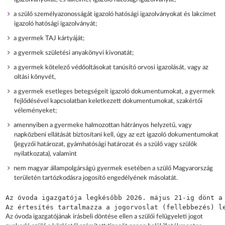
a szülő személyazonosságát igazoló hatósági igazolványokat és lakcímet
igazoló hatósági igazolványát;
a gyermek TAJ kártyáját;
a gyermek születési anyakönyvi kivonatát;
a gyermek kötelező védőoltásokat tanúsító orvosi igazolását, vagy az
oltási könyvét,
a gyermek esetleges betegségeit igazoló dokumentumokat, a gyermek
fejlődésével kapcsolatban keletkezett dokumentumokat, szakértői
véleményeket;
amennyiben a gyermeke halmozottan hátrányos helyzetű, vagy
napközbeni ellátását biztosítani kell, úgy az ezt igazoló dokumentumokat
(jegyzői határozat, gyámhatósági határozat és a szülő vagy szülők
nyilatkozata), valamint
nem magyar állampolgárságú gyermek esetében a szülő Magyarország
területén tartózkodásra jogosító engedélyének másolatát.
Az óvoda igazgatója legkésőbb 2026. május 21-ig dönt a 
Az óvoda igazgatójának írásbeli döntése ellen a szülői felügyeleti jogot