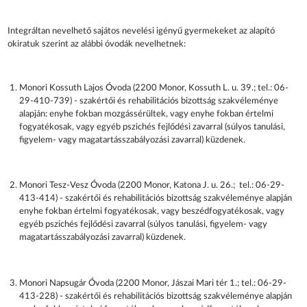
Integráltan nevelhető sajátos nevelési igényű gyermekeket az alapító
okiratuk szerint az alábbi óvodák nevelhetnek:
Monori Kossuth Lajos Óvoda (2200 Monor, Kossuth L. u. 39.; tel.: 06-
29-410-739) - szakértői és rehabilitációs bizottság szakvéleménye
alapján: enyhe fokban mozgássérültek, vagy enyhe fokban értelmi
fogyatékosak, vagy egyéb pszichés fejlődési zavarral (súlyos tanulási,
figyelem- vagy magatartásszabályozási zavarral) küzdenek.
Monori Tesz-Vesz Óvoda (2200 Monor, Katona J. u. 26.; tel.: 06-29-
413-414) - szakértői és rehabilitációs bizottság szakvéleménye alapján
enyhe fokban értelmi fogyatékosak, vagy beszédfogyatékosak, vagy
egyéb pszichés fejlődési zavarral (súlyos tanulási, figyelem- vagy
magatartásszabályozási zavarral) küzdenek.
Monori Napsugár Óvoda (2200 Monor, Jászai Mari tér 1.; tel.: 06-29-
413-228) - szakértői és rehabilitációs bizottság szakvéleménye alapján