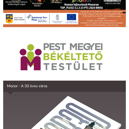
Monor - A 30 éves város