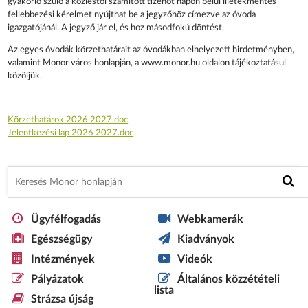
gyakorló szülő a közléstől számított tizenöt napon belül illetékmentes
fellebbezési kérelmet nyújthat be a jegyzőhöz címezve az óvoda
igazgatójánál. A jegyző jár el, és hoz másodfokú döntést.
Az egyes óvodák körzethatárait az óvodákban elhelyezett hirdetményben,
valamint Monor város honlapján, a www.monor.hu oldalon tájékoztatásul
közöljük.
Körzethatárok 2026 2027.doc
Jelentkezési lap 2026 2027.doc
Ügyfélfogadás
Webkamerák
Egészségügy
Kiadványok
Intézmények
Videók
Pályázatok
Általános közzétételi
lista
Strázsa újság