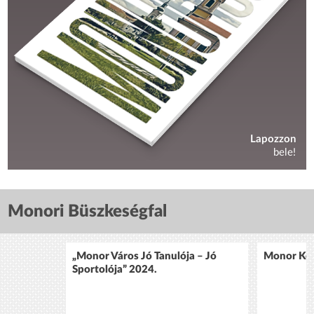
Lapozzon
bele!
Monori Büszkeségfal
„Monor Város Jó Tanulója – Jó
Monor Köz
Sportolója” 2024.