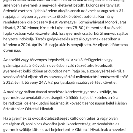
amelyben a gyermek a negyedik életévét betölti, különös méltánylást
érdemlő esetben, újabb kérelem alapján annak az évnek az augusztus 31.
napjáig, amelyben a gyermek az ötödik életévét betölti a Kormány
rendeletében kijelölt szerv (Pest Vármegyei Kormányhivatal Monori Járási
Hivatal, 2200 Monor, Kossuth Lajos utca 78-80.) felmentheti az óvodai
foglalkozáson való részvétel alól, ha a gyermek családi körülményei, sajátos
helyzete indokolja. Tartós gyógykezelés alatt álló gyermek esetében a
kérelem a 2026. április 15. napja után is benyújtható. Az eljárás időtartama
ötven nap.
Az a szülő vagy törvényes képviselő, aki a szülői felügyelete vagy
gyámsága alatt álló óvodai nevelésben való részvételre kötelezett
gyermeket kellő időben az óvodába nem íratja be, a szabálysértésekről, a
szabálysértési eljárásról és a szabálysértési nyilvántartási rendszerről szóló
2012. évi II. törvény 247. § a) pontja alapján szabálysértést követ el.
A napi négy órában óvodai nevelésre kötelezett gyermek szülője, ha
gyermeke az óvodakötelezettségét külföldön teljesíti, köteles arról a
beiratkozás idejének utolsó határnapját követő tizenöt napon belül írásban
értesíteni az Oktatási Hivatalt.
Ha a gyermek az óvodakötelezettségét külföldön teljesíti vagy olyan
országban él, ahol nincs óvodába járási kötelezettség, az óvodaköteles
gyermek szülője köteles azt bejelenteni az Oktatási Hivatalnak a nevelési