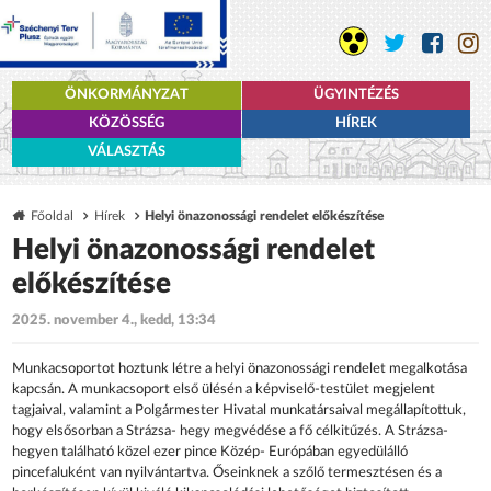
ÖNKORMÁNYZAT
ÜGYINTÉZÉS
KÖZÖSSÉG
HÍREK
VÁLASZTÁS
Főoldal
Hírek
Helyi önazonossági rendelet előkészítése
Helyi önazonossági rendelet
előkészítése
2025. november 4., kedd, 13:34
Munkacsoportot hoztunk létre a helyi önazonossági rendelet megalkotása
kapcsán. A munkacsoport első ülésén a képviselő-testület megjelent
tagjaival, valamint a Polgármester Hivatal munkatársaival megállapítottuk,
hogy elsősorban a Strázsa- hegy megvédése a fő célkitűzés. A Strázsa-
hegyen található közel ezer pince Közép- Európában egyedülálló
pincefaluként van nyilvántartva. Őseinknek a szőlő termesztésen és a