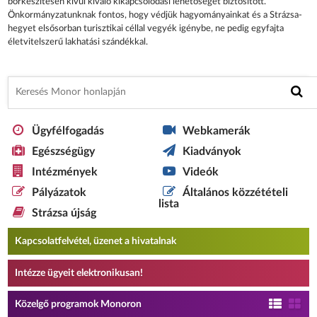
borkészítésen kívül kiváló kikapcsolódási lehetőséget biztosított.
Önkormányzatunknak fontos, hogy védjük hagyományainkat és a Strázsa-
hegyet elsősorban turisztikai céllal vegyék igénybe, ne pedig egyfajta
életvitelszerű lakhatási szándékkal.
Ügyfélfogadás
Webkamerák
Egészségügy
Kiadványok
Intézmények
Videók
Pályázatok
Általános közzétételi
lista
Strázsa újság
Kapcsolatfelvétel, üzenet a hivatalnak
Intézze ügyeit elektronikusan!
Közelgő programok Monoron