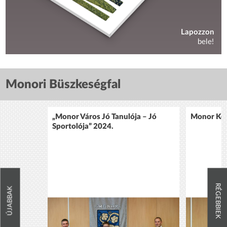
Lapozzon
bele!
Monori Büszkeségfal
„Monor Város Jó Tanulója – Jó
Monor Köz
Sportolója” 2024.
RÉGEBBIEK
ÚJABBAK