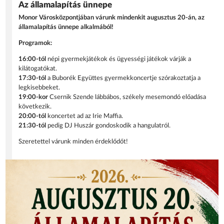
Az államalapítás ünnepe
Monor Városközpontjában várunk mindenkit augusztus 20-án, az
államalapítás ünnepe alkalmából!
Programok:
16:00-tól
népi gyermekjátékok és ügyességi játékok várják a
kilátogatókat.
17:30-tól
a Buborék Együttes gyermekkoncertje szórakoztatja a
legkisebbeket.
19:00-kor
Csernik Szende lábbábos, székely mesemondó előadása
következik.
20:00-tól
koncertet ad az Irie Maffia.
21:30-tól
pedig DJ Huszár gondoskodik a hangulatról.
Szeretettel várunk minden érdeklődőt!