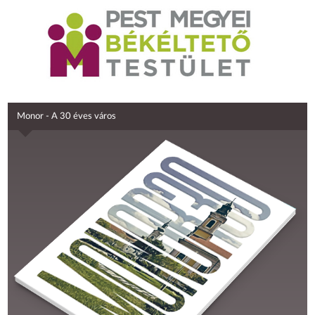
Monor - A 30 éves város