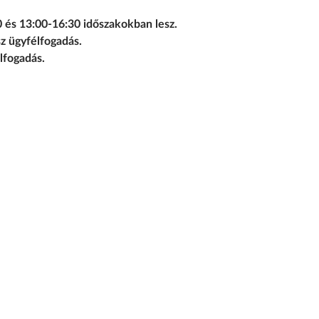
0 és 13:00-16:30 időszakokban lesz.
z ügyfélfogadás.
lfogadás.