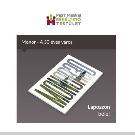
Monor - A 30 éves város
Lapozzon
bele!