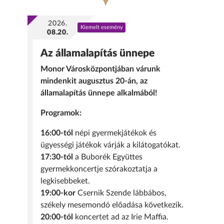
2026.
Kiemelt esemény
08.20.
Az államalapítás ünnepe
Monor Városközpontjában várunk
mindenkit augusztus 20-án, az
államalapítás ünnepe alkalmából!
Programok:
16:00-tól
népi gyermekjátékok és
ügyességi játékok várják a kilátogatókat.
17:30-tól
a Buborék Együttes
gyermekkoncertje szórakoztatja a
legkisebbeket.
19:00-kor
Csernik Szende lábbábos,
székely mesemondó előadása következik.
20:00-tól
koncertet ad az Irie Maffia.