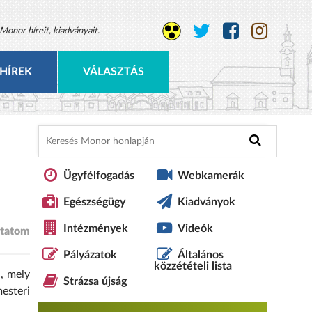
Monor híreit, kiadványait.
HÍREK
VÁLASZTÁS
Ügyfélfogadás
Webkamerák
Egészségügy
Kiadványok
Intézmények
Videók
tatom
Pályázatok
Általános
közzétételi lista
, mely
Strázsa újság
esteri