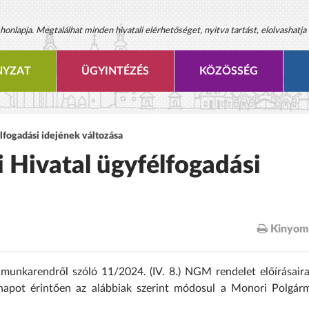
onlapja. Megtalálhat minden hivatali elérhetőséget, nyitva tartást, elolvashatja 
YZAT
ÜGYINTÉZÉS
KÖZÖSSÉG
lfogadási idejének változása
 Hivatal ügyfélfogadási
Kinyom
munkarendről szóló 11/2024. (IV. 8.) NGM rendelet előírásaira
 napot érintően az alábbiak szerint módosul a Monori Polgárm