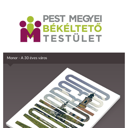
Monor - A 30 éves város