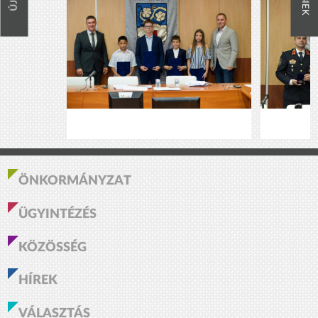
ÖNKORMÁNYZAT
ÜGYINTÉZÉS
KÖZÖSSÉG
HÍREK
VÁLASZTÁS