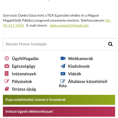
Szervező: Dankó Géza mint a TEA Egyesület elnöke és a Magyar
Magánfőzők Pálinka Lovagrend ceremónia mestere. Telefonszámom:
06-
70-417 5434
E-mail címem:
danko.epgep2@gmail.com
Ügyfélfogadás
Webkamerák
Egészségügy
Kiadványok
Intézmények
Videók
Pályázatok
Általános közzétételi
lista
Strázsa újság
Kapcsolatfelvétel, üzenet a hivatalnak
Intézze ügyeit elektronikusan!