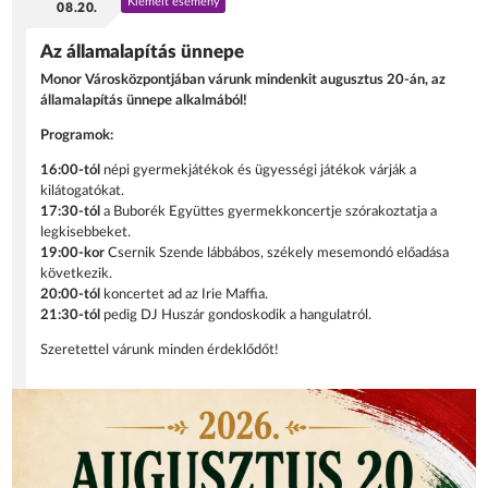
Kiemelt esemény
08.20.
Az államalapítás ünnepe
Monor Városközpontjában várunk mindenkit augusztus 20-án, az
államalapítás ünnepe alkalmából!
Programok:
16:00-tól
népi gyermekjátékok és ügyességi játékok várják a
kilátogatókat.
17:30-tól
a Buborék Együttes gyermekkoncertje szórakoztatja a
legkisebbeket.
19:00-kor
Csernik Szende lábbábos, székely mesemondó előadása
következik.
20:00-tól
koncertet ad az Irie Maffia.
21:30-tól
pedig DJ Huszár gondoskodik a hangulatról.
Szeretettel várunk minden érdeklődőt!