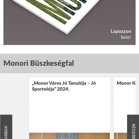
Lapozzon
bele!
Monori Büszkeségfal
„Monor Város Jó Tanulója – Jó
Monor Köz
Sportolója” 2024.
RÉGEBBIEK
ÚJABBAK