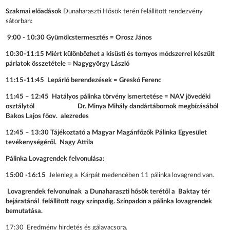
Szakmai előadások
Dunaharaszti Hősök terén felállított rendezvény
sátorban:
9:00 - 10:30
Gyümölcstermesztés
= Orosz János
10:30-11:15
Miért különbözhet a kisüsti és tornyos módszerrel készült
párlatok összetétele = Nagygyörgy László
11:15-11:45
Lepárló berendezések = Greskó Ferenc
11:45 – 12:45
Hatályos pálinka törvény ismertetése = NAV jövedéki
osztálytól Dr. Minya Mihály dandártábornok megbízásából
Bakos Lajos főov. alezredes
12:45 – 13:30
Tájékoztató a Magyar Magánfőzők Pálinka Egyesület
tevékenységéről. Nagy Attila
Pálinka Lovagrendek felvonulása
:
15:00 -16:15
Jelenleg a Kárpát medencében 11 pálinka lovagrend van.
Lovagrendek felvonulnak a Dunaharaszti hősök terétől a Baktay tér
bejáratánál felállított nagy színpadig. Színpadon a pálinka lovagrendek
bemutatása.
17:30
Eredmény hirdetés és gálavacsora.