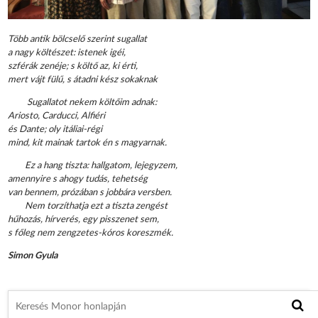
Több antik bölcselő szerint sugallat
a nagy költészet: istenek igéi,
szférák zenéje; s költő az, ki érti,
mert vájt fülű, s átadni kész sokaknak
Sugallatot nekem költőim adnak:
Ariosto, Carducci, Alfiéri
és Dante; oly itáliai-régi
mind, kit mainak tartok én s magyarnak.
Ez a hang tiszta: hallgatom, lejegyzem,
amennyire s ahogy tudás, tehetség
van bennem, prózában s jobbára versben.
Nem torzíthatja ezt a tiszta zengést
hűhozás, hírverés, egy pisszenet sem,
s főleg nem zengzetes-kóros koreszmék.
Simon Gyula