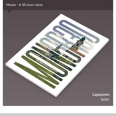
Monor - A 30 éves város
Lapozzon
bele!