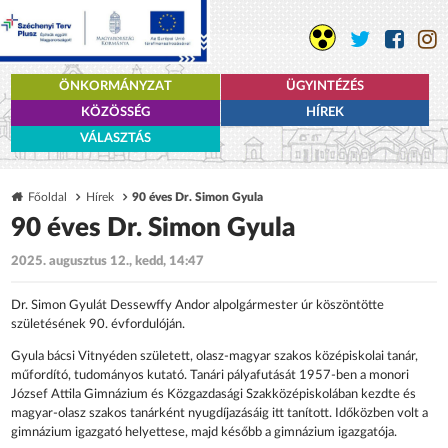
ÖNKORMÁNYZAT
ÜGYINTÉZÉS
KÖZÖSSÉG
HÍREK
VÁLASZTÁS
Főoldal
Hírek
90 éves Dr. Simon Gyula
90 éves Dr. Simon Gyula
2025. augusztus 12., kedd, 14:47
Dr. Simon Gyulát Dessewffy Andor alpolgármester úr köszöntötte
születésének 90. évfordulóján.
Gyula bácsi Vitnyéden született, olasz-magyar szakos középiskolai tanár,
műfordító, tudományos kutató. Tanári pályafutását 1957-ben a monori
József Attila Gimnázium és Közgazdasági Szakközépiskolában kezdte és
magyar-olasz szakos tanárként nyugdíjazásáig itt tanított. Időközben volt a
gimnázium igazgató helyettese, majd később a gimnázium igazgatója.