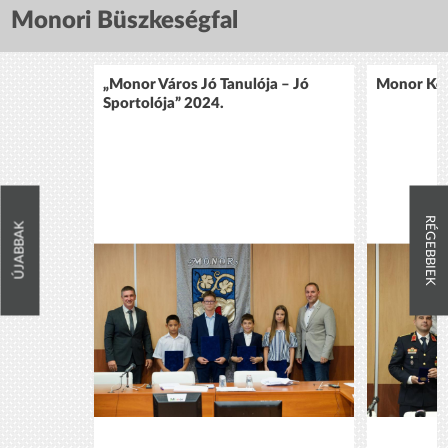
Monori Büszkeségfal
„Monor Város Jó Tanulója – Jó
Monor Köz
Sportolója” 2024.
RÉGEBBIEK
ÚJABBAK