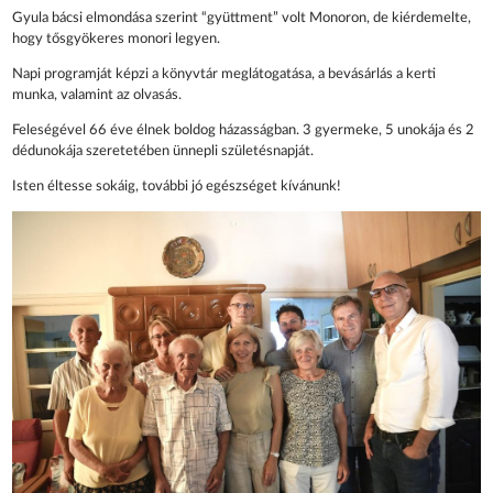
Gyula bácsi elmondása szerint “gyüttment” volt Monoron, de kiérdemelte,
hogy tősgyökeres monori legyen.
Napi programját képzi a könyvtár meglátogatása, a bevásárlás a kerti
munka, valamint az olvasás.
Feleségével 66 éve élnek boldog házasságban. 3 gyermeke, 5 unokája és 2
dédunokája szeretetében ünnepli születésnapját.
Isten éltesse sokáig, további jó egészséget kívánunk!