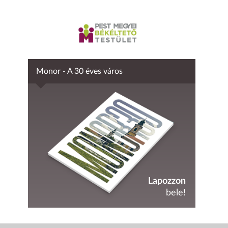
Monor - A 30 éves város
Lapozzon
bele!