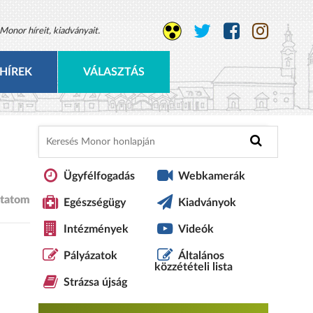
Monor híreit, kiadványait.
HÍREK
VÁLASZTÁS
Ügyfélfogadás
Webkamerák
tatom
Egészségügy
Kiadványok
Intézmények
Videók
Pályázatok
Általános
közzétételi lista
Strázsa újság