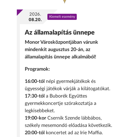
2026.
Kiemelt esemény
08.20.
Az államalapítás ünnepe
Monor Városközpontjában várunk
mindenkit augusztus 20-án, az
államalapítás ünnepe alkalmából!
Programok:
16:00-tól
népi gyermekjátékok és
ügyességi játékok várják a kilátogatókat.
17:30-tól
a Buborék Együttes
gyermekkoncertje szórakoztatja a
legkisebbeket.
19:00-kor
Csernik Szende lábbábos,
székely mesemondó előadása következik.
20:00-tól
koncertet ad az Irie Maffia.