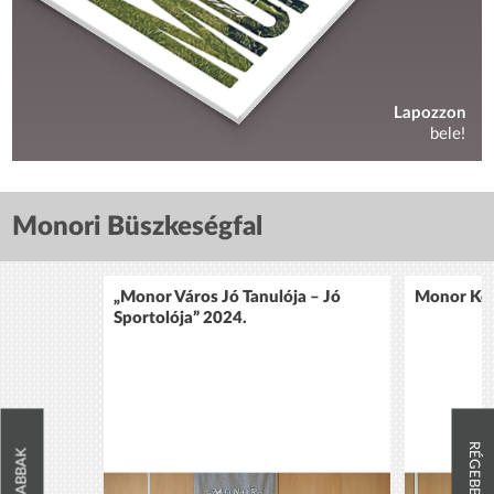
Lapozzon
bele!
Monori Büszkeségfal
„Monor Város Jó Tanulója – Jó
Monor Köz
Sportolója” 2024.
RÉGEBBIEK
ÚJABBAK