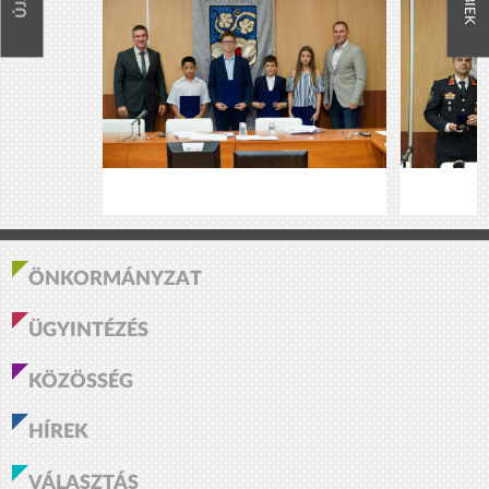
ÖNKORMÁNYZAT
ÜGYINTÉZÉS
KÖZÖSSÉG
HÍREK
VÁLASZTÁS