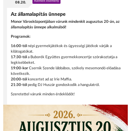
Kiemelt esemény
08.20.
Az államalapítás ünnepe
Monor Városközpontjában várunk mindenkit augusztus 20-án, az
államalapítás ünnepe alkalmából!
Programok:
16:00-tól
népi gyermekjátékok és ügyességi játékok várják a
kilátogatókat.
17:30-tól
a Buborék Együttes gyermekkoncertje szórakoztatja a
legkisebbeket.
19:00-kor
Csernik Szende lábbábos, székely mesemondó előadása
következik.
20:00-tól
koncertet ad az Irie Maffia.
21:30-tól
pedig DJ Huszár gondoskodik a hangulatról.
Szeretettel várunk minden érdeklődőt!