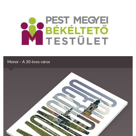
Monor - A 30 éves város