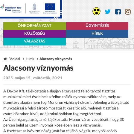
ÖNKORMÁNYZAT
ÜGYINTÉZÉS
KÖZÖSSÉG
HÍREK
VÁLASZTÁS
Főoldal
Hírek
Alacsony víznyomás
Alacsony víznyomás
2025. május 15., csütörtök, 20:21
A Daköv Kft. tájékoztatása alapján a tervezett felső tározó tisztítási
munkálatai miatt észlelnek a felhasználók nyomáscsökkenést, mely az
ütemterv alapján nem fog Monoron vízhiányt okozni. Jelenleg a Szolgáltató
munkatársai a felső tározó mosatását készítik elő, melynek tisztítása
csúcsidőszakon kívül, az éjszakai órákban fog megtörténni.
Az Üzemigazgatóság arról tájékoztatta Monor város vezetését, hogy 30
percen belül az üzemi nyomás közelében lesz a víznyomás.
A tisztítást az ivóvízminőség javítása céljából végzik, melyből adódó