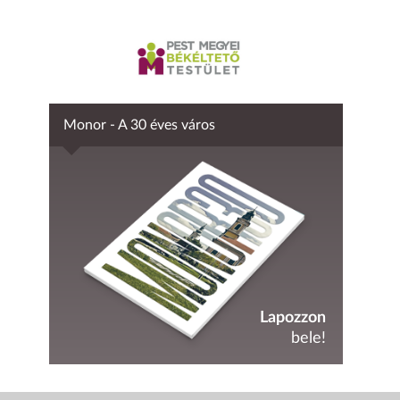
Monor - A 30 éves város
Lapozzon
bele!