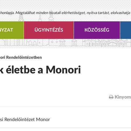
onlapja. Megtalálhat minden hivatali elérhetőséget, nyitva tartást, elolvashatja 
YZAT
ÜGYINTÉZÉS
KÖZÖSSÉG
nori Rendelőintézetben
k életbe a Monori
Kinyom
si Rendelőintézet Monor