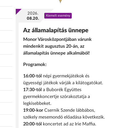
2026.
Kiemelt esemény
08.20.
Az államalapítás ünnepe
Monor Városközpontjában várunk
mindenkit augusztus 20-án, az
államalapítás ünnepe alkalmából!
Programok:
16:00-tól
népi gyermekjátékok és
ügyességi játékok várják a kilátogatókat.
17:30-tól
a Buborék Együttes
gyermekkoncertje szórakoztatja a
legkisebbeket.
19:00-kor
Csernik Szende lábbábos,
székely mesemondó előadása következik.
20:00-tól
koncertet ad az Irie Maffia.