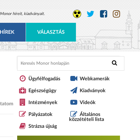
Monor híreit, kiadványait.
HÍREK
VÁLASZTÁS
Ügyfélfogadás
Webkamerák
Egészségügy
Kiadványok
Intézmények
Videók
tatom
Pályázatok
Általános
közzétételi lista
Strázsa újság