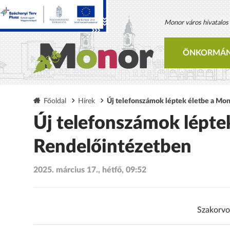
Monor város hivatalos h
ÖNKORMÁN
Főoldal
Hírek
Új telefonszámok léptek életbe a Mo
Új telefonszámok lépte
Rendelőintézetben
2025. március 17., hétfő, 09:52
Szakorvo