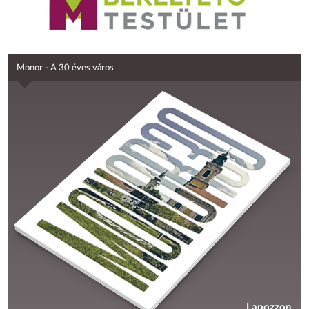
Monor - A 30 éves város
Lapozzon