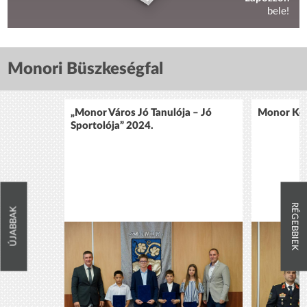
bele!
Monori Büszkeségfal
„Monor Város Jó Tanulója – Jó
Monor Köz
Sportolója” 2024.
RÉGEBBIEK
ÚJABBAK