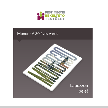
Monor - A 30 éves város
Lapozzon
bele!