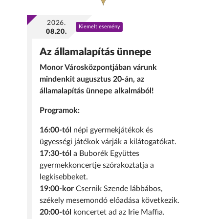
2026.
Kiemelt esemény
08.20.
Az államalapítás ünnepe
Monor Városközpontjában várunk
mindenkit augusztus 20-án, az
államalapítás ünnepe alkalmából!
Programok:
16:00-tól
népi gyermekjátékok és
ügyességi játékok várják a kilátogatókat.
17:30-tól
a Buborék Együttes
gyermekkoncertje szórakoztatja a
legkisebbeket.
19:00-kor
Csernik Szende lábbábos,
székely mesemondó előadása következik.
20:00-tól
koncertet ad az Irie Maffia.