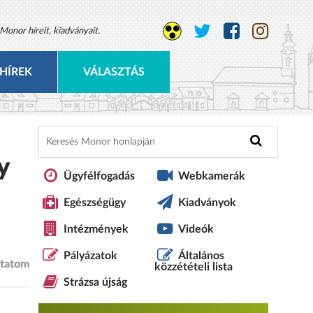
Monor híreit, kiadványait.
HÍREK
VÁLASZTÁS
y
Ügyfélfogadás
Webkamerák
Egészségügy
Kiadványok
Intézmények
Videók
Pályázatok
Általános
tatom
közzétételi lista
Strázsa újság