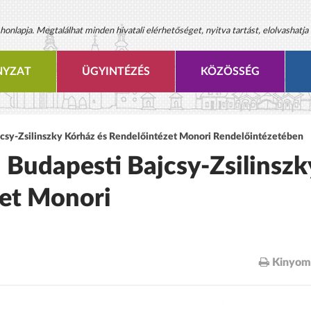
onlapja. Megtalálhat minden hivatali elérhetőséget, nyitva tartást, elolvashatja 
YZAT
ÜGYINTÉZÉS
KÖZÖSSÉG
ajcsy-Zsilinszky Kórház és Rendelőintézet Monori Rendelőintézetében
a Budapesti Bajcsy-Zsilinszk
zet Monori
Kinyom