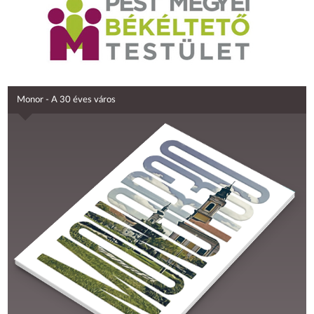
Monor - A 30 éves város