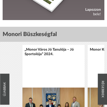
Lapozzon
bele!
Monori Büszkeségfal
„Monor Város Jó Tanulója – Jó
Monor Köz
Sportolója” 2024.
RÉGEBBIEK
ÚJABBAK