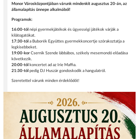
Monor Városközpontjában várunk mindenkit augusztus 20-án, az
államalapítás ünnepe alkalmából!
Programok:
16:00-tól
népi gyermekjátékok és ügyességi játékok várják a
kilátogatókat.
17:30-tól
a Buborék Együttes gyermekkoncertje szórakoztatja a
legkisebbeket.
19:00-kor
Csernik Szende lábbábos, székely mesemondó előadása
következik.
20:00-tól
koncertet ad az Irie Maffia.
21:30-tól
pedig DJ Huszár gondoskodik a hangulatról.
Szeretettel várunk minden érdeklődőt!