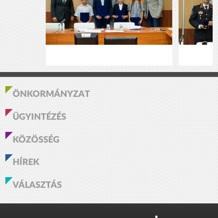
ÖNKORMÁNYZAT
ÜGYINTÉZÉS
KÖZÖSSÉG
HÍREK
VÁLASZTÁS