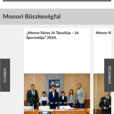
Monori Büszkeségfal
„Monor Város Jó Tanulója – Jó
Monor Köz
Sportolója” 2024.
RÉGEBBIEK
ÚJABBAK