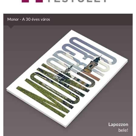
Monor - A 30 éves város
Lapozzon
bele!