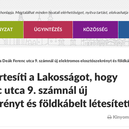
onlapja. Megtalálhat minden hivatali elérhetőséget, nyitva tartást, elolvashatja 
YZAT
ÜGYINTÉZÉS
KÖZÖSSÉG
a Deák Ferenc utca 9. számnál új elektromos elosztószekrényt és földká
rtesíti a Lakosságot, hogy
utca 9. számnál új
ényt és földkábelt létesített
Kinyom