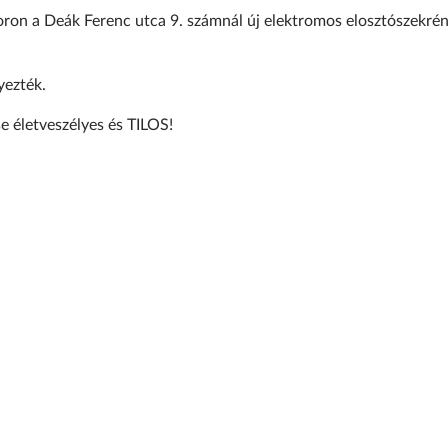
oron a Deák Ferenc utca 9. számnál új elektromos elosztószekrén
yezték.
se életveszélyes és TILOS!