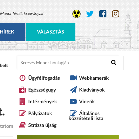
Monor híreit, kiadványait.
HÍREK
VÁLASZTÁS
belt
Ügyfélfogadás
Webkamerák
Egészségügy
Kiadványok
Intézmények
Videók
.
Pályázatok
Általános
közzétételi lista
Strázsa újság
tatom