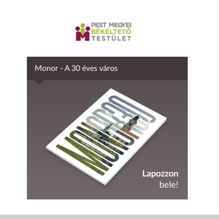
Monor - A 30 éves város
Lapozzon
bele!