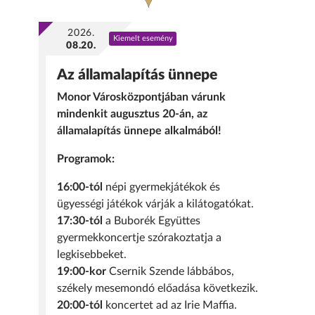
2026.
Kiemelt esemény
08.20.
Az államalapítás ünnepe
Monor Városközpontjában várunk
mindenkit augusztus 20-án, az
államalapítás ünnepe alkalmából!
Programok:
16:00-tól
népi gyermekjátékok és
ügyességi játékok várják a kilátogatókat.
17:30-tól
a Buborék Együttes
gyermekkoncertje szórakoztatja a
legkisebbeket.
19:00-kor
Csernik Szende lábbábos,
székely mesemondó előadása következik.
20:00-tól
koncertet ad az Irie Maffia.