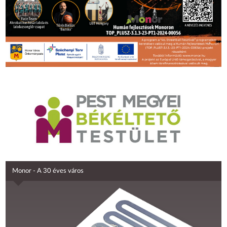
Monor - A 30 éves város