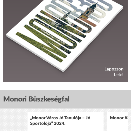
Lapozzon
bele!
Monori Büszkeségfal
„Monor Város Jó Tanulója – Jó
Monor Köz
Sportolója” 2024.