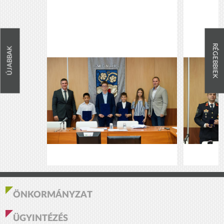
RÉGEBBIEK
ÚJABBAK
ÖNKORMÁNYZAT
ÜGYINTÉZÉS