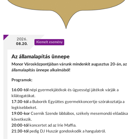
2026.
Kiemelt esemény
08.20.
Az államalapítás ünnepe
Monor Városközpontjában várunk mindenkit augusztus 20-án, az
államalapítás ünnepe alkalmából!
Programok:
16:00-tól
népi gyermekjátékok és ügyességi játékok várják a
kilátogatókat.
17:30-tól
a Buborék Együttes gyermekkoncertje szórakoztatja a
legkisebbeket.
19:00-kor
Csernik Szende lábbábos, székely mesemondó előadása
következik.
20:00-tól
koncertet ad az Irie Maffia.
21:30-tól
pedig DJ Huszár gondoskodik a hangulatról.