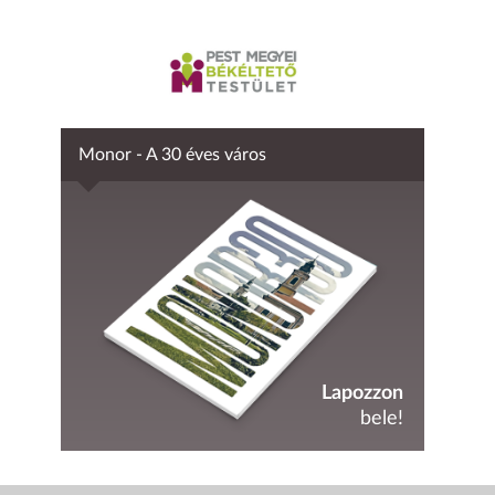
Monor - A 30 éves város
Lapozzon
bele!