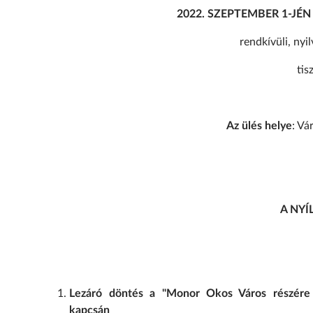
2022. SZEPTEMBER 1-JÉ
rendkívüli, nyi
tis
Az ülés helye
: Vá
A NYÍ
Lezáró döntés a "Monor Okos Város részére t
kapcsán