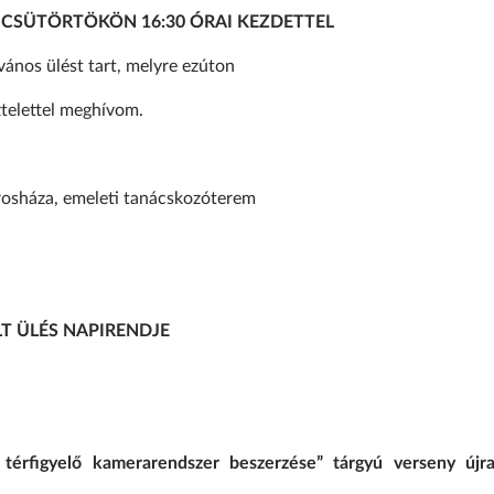
N CSÜTÖRTÖKÖN 16:30 ÓRAI KEZDETTEL
lvános ülést tart, melyre ezúton
ztelettel meghívom.
rosháza, emeleti tanácskozóterem
LT ÜLÉS NAPIRENDJE
érfigyelő kamerarendszer beszerzése” tárgyú verseny újra