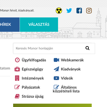
Monor híreit, kiadványait.
HÍREK
VÁLASZTÁS
Ügyfélfogadás
Webkamerák
tatom
Egészségügy
Kiadványok
Intézmények
Videók
Pályázatok
Általános
közzétételi lista
Strázsa újság