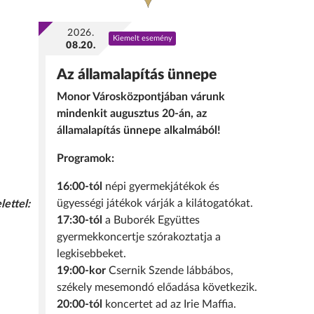
2026.
Kiemelt esemény
08.20.
Az államalapítás ünnepe
Monor Városközpontjában várunk
mindenkit augusztus 20-án, az
államalapítás ünnepe alkalmából!
Programok:
16:00-tól
népi gyermekjátékok és
ügyességi játékok várják a kilátogatókat.
lettel:
17:30-tól
a Buborék Együttes
gyermekkoncertje szórakoztatja a
legkisebbeket.
19:00-kor
Csernik Szende lábbábos,
székely mesemondó előadása következik.
20:00-tól
koncertet ad az Irie Maffia.