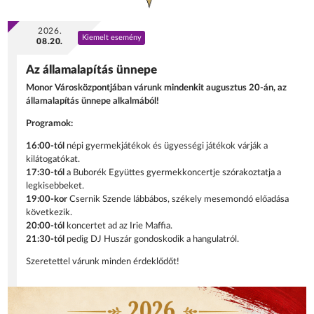
2026.
Kiemelt esemény
08.20.
Az államalapítás ünnepe
Monor Városközpontjában várunk mindenkit augusztus 20-án, az
államalapítás ünnepe alkalmából!
Programok:
16:00-tól
népi gyermekjátékok és ügyességi játékok várják a
kilátogatókat.
17:30-tól
a Buborék Együttes gyermekkoncertje szórakoztatja a
legkisebbeket.
19:00-kor
Csernik Szende lábbábos, székely mesemondó előadása
következik.
20:00-tól
koncertet ad az Irie Maffia.
21:30-tól
pedig DJ Huszár gondoskodik a hangulatról.
Szeretettel várunk minden érdeklődőt!