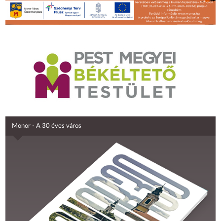
Monor - A 30 éves város