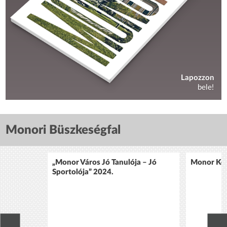
Lapozzon
bele!
Monori Büszkeségfal
„Monor Város Jó Tanulója – Jó
Monor Köz
Sportolója” 2024.