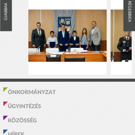
RÉGEBBIEK
ÚJABBAK
ÖNKORMÁNYZAT
ÜGYINTÉZÉS
KÖZÖSSÉG
HÍREK