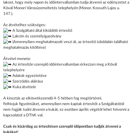
lakost, hogy mely napon és időintervallumban tudja átvenni az edényzetet a
Kövál Monori Városüzemeltetés telephelyén (Monor, Kossuth Lajos u.
147.).
Az átvételhez szükséges:
A Szolgáltató által kiküldött értesítő
Lakcím és személyigazolvány
(Amennyiben meghatalmazott veszi át, az értesítő túloldalán található
meghatalmazás kitöltése)
Átvétel menete:
Az értesítőn szereplő időintervallumban érkezzen meg a Kövál
telephelyére
Adatok egyeztetése
Szerződés aláírása
Kuka átvétele
A kiosztás az elkövetkezendő 4-5 hétben fog megtörténni.
Felhívjuk figyelmüket, amennyiben nem kaptak értesítőt a Szolgáltatótól
nem fogják tudni átvenni a kukát, ez esetben április végétől lehet felvenni a
kapcsolatot a DThK-val.
Csak és kizárólag az értesítésen szereplő időpontban tudják átvenni a
kukákat!