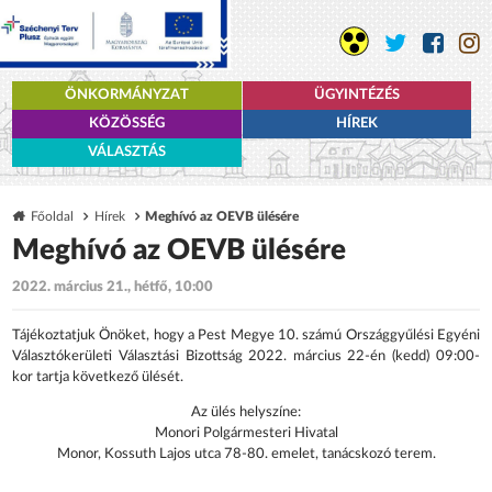
ÖNKORMÁNYZAT
ÜGYINTÉZÉS
KÖZÖSSÉG
HÍREK
VÁLASZTÁS
Főoldal
Hírek
Meghívó az OEVB ülésére
Meghívó az OEVB ülésére
2022. március 21., hétfő, 10:00
Tájékoztatjuk Önöket, hogy a Pest Megye 10. számú Országgyűlési Egyéni
Választókerületi Választási Bizottság 2022. március 22-én (kedd) 09:00-
kor tartja következő ülését.
Az ülés helyszíne:
Monori Polgármesteri Hivatal
Monor, Kossuth Lajos utca 78-80. emelet, tanácskozó terem.