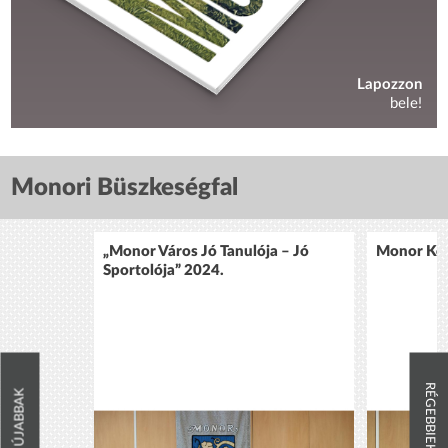
Lapozzon
bele!
Monori Büszkeségfal
„Monor Város Jó Tanulója – Jó
Monor Köz
Sportolója” 2024.
RÉGEBBIEK
ÚJABBAK