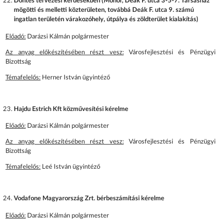
Döntés tervezési kérdésekben (Monor, Deák F. utca 3-5-7. Társasház
mögötti és melletti közterületen, továbbá Deák F. utca 9. számú
ingatlan területén várakozóhely, útpálya és zöldterület kialakítás)
Előadó:
Darázsi Kálmán polgármester
Az anyag előkészítésében részt vesz:
Városfejlesztési és Pénzügyi
Bizottság
Témafelelős:
Herner István ügyintéző
Hajdu Estrich Kft közművesítési kérelme
Előadó:
Darázsi Kálmán polgármester
Az anyag előkészítésében részt vesz:
Városfejlesztési és Pénzügyi
Bizottság
Témafelelős:
Leé István ügyintéző
Vodafone Magyarország Zrt. bérbeszámítási kérelme
Előadó:
Darázsi Kálmán polgármester