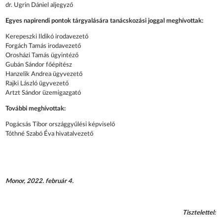
dr. Ugrin Dániel aljegyző
Egyes napirendi pontok tárgyalására tanácskozási joggal meghívottak:
Kerepeszki Ildikó irodavezető
Forgách Tamás irodavezető
Orosházi Tamás ügyintéző
Gubán Sándor főépítész
Hanzelik Andrea ügyvezető
Rajki László ügyvezető
Artzt Sándor üzemigazgató
További meghívottak:
Pogácsás Tibor országgyűlési képviselő
Tóthné Szabó Éva hivatalvezető
Monor, 2022. február 4.
Tisztelettel: