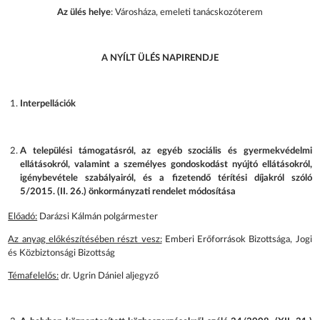
Az ülés helye
: Városháza, emeleti tanácskozóterem
A NYÍLT ÜLÉS NAPIRENDJE
Interpellációk
A települési támogatásról, az egyéb szociális és gyermekvédelmi
ellátásokról, valamint a személyes gondoskodást nyújtó ellátásokról,
igénybevétele szabályairól, és a fizetendő térítési díjakról szóló
5/2015. (II. 26.) önkormányzati rendelet módosítása
Előadó:
Darázsi Kálmán polgármester
Az anyag előkészítésében részt vesz:
Emberi Erőforrások Bizottsága, Jogi
és Közbiztonsági Bizottság
Témafelelős:
dr. Ugrin Dániel aljegyző