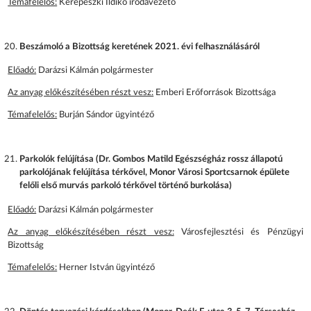
Témafelelős:
Kerepeszki Ildikó irodavezető
Beszámoló a Bizottság keretének 2021. évi felhasználásáról
Előadó:
Darázsi Kálmán polgármester
Az anyag előkészítésében részt vesz:
Emberi Erőforrások Bizottsága
Témafelelős:
Burján Sándor ügyintéző
Parkolók felújítása (Dr. Gombos Matild Egészségház rossz állapotú
parkolójának felújítása térkővel, Monor Városi Sportcsarnok épülete
felőli első murvás parkoló térkővel történő burkolása)
Előadó:
Darázsi Kálmán polgármester
Az anyag előkészítésében részt vesz:
Városfejlesztési és Pénzügyi
Bizottság
Témafelelős:
Herner István ügyintéző