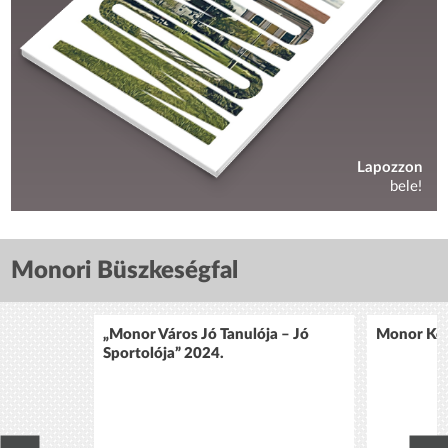
Lapozzon
bele!
Monori Büszkeségfal
„Monor Város Jó Tanulója – Jó
Monor Köz
Sportolója” 2024.