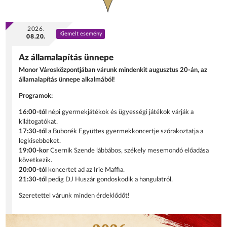
2026.
Kiemelt esemény
08.20.
Az államalapítás ünnepe
Monor Városközpontjában várunk mindenkit augusztus 20-án, az
államalapítás ünnepe alkalmából!
Programok:
16:00-tól
népi gyermekjátékok és ügyességi játékok várják a
kilátogatókat.
17:30-tól
a Buborék Együttes gyermekkoncertje szórakoztatja a
legkisebbeket.
19:00-kor
Csernik Szende lábbábos, székely mesemondó előadása
következik.
20:00-tól
koncertet ad az Irie Maffia.
21:30-tól
pedig DJ Huszár gondoskodik a hangulatról.
Szeretettel várunk minden érdeklődőt!