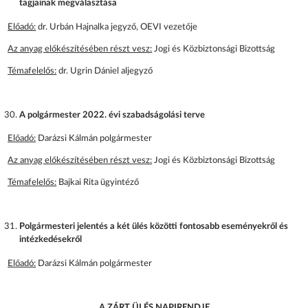
tagjainak megválasztása
Előadó:
dr. Urbán Hajnalka jegyző, OEVI vezetője
Az anyag előkészítésében részt vesz:
Jogi és Közbiztonsági Bizottság
Témafelelős:
dr. Ugrin Dániel aljegyző
A polgármester 2022. évi szabadságolási terve
Előadó:
Darázsi Kálmán polgármester
Az anyag előkészítésében részt vesz:
Jogi és Közbiztonsági Bizottság
Témafelelős:
Bajkai Rita ügyintéző
Polgármesteri jelentés a két ülés közötti fontosabb eseményekről és
intézkedésekről
Előadó:
Darázsi Kálmán polgármester
A ZÁRT ÜLÉS NAPIRENDJE