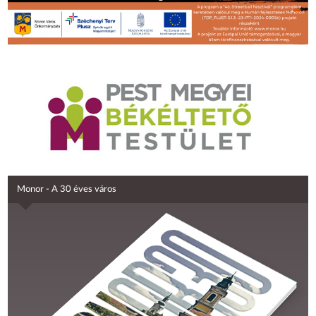
Monor - A 30 éves város