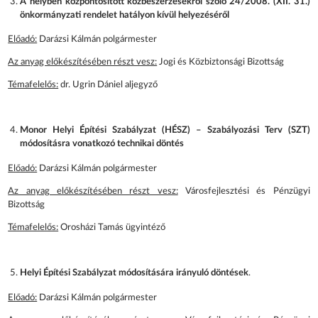
A helyben központosított közbeszerzésekről szóló 24/2008. (XII. 31.)
önkormányzati rendelet hatályon kívül helyezéséről
Előadó:
Darázsi Kálmán polgármester
Az anyag előkészítésében részt vesz:
Jogi és Közbiztonsági Bizottság
Témafelelős:
dr. Ugrin Dániel aljegyző
Monor Helyi Építési Szabályzat (HÉSZ) – Szabályozási Terv (SZT)
módosításra vonatkozó technikai döntés
Előadó:
Darázsi Kálmán polgármester
Az anyag előkészítésében részt vesz:
Városfejlesztési és Pénzügyi
Bizottság
Témafelelős:
Orosházi Tamás ügyintéző
Helyi Építési Szabályzat módosítására irányuló döntések
.
Előadó:
Darázsi Kálmán polgármester