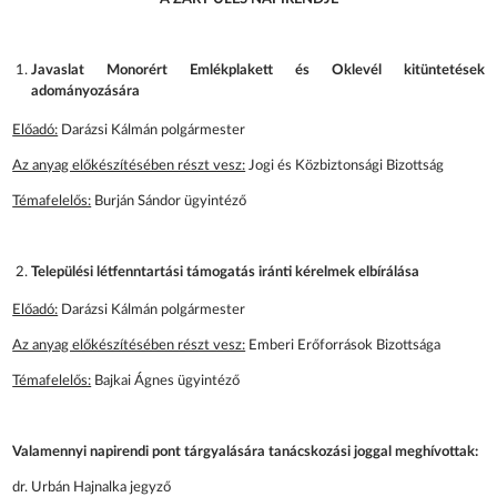
Javaslat Monorért Emlékplakett és Oklevél kitüntetések
adományozására
Előadó:
Darázsi Kálmán polgármester
Az anyag előkészítésében részt vesz:
Jogi és Közbiztonsági Bizottság
Témafelelős:
Burján Sándor ügyintéző
Települési létfenntartási támogatás iránti kérelmek elbírálása
Előadó:
Darázsi Kálmán polgármester
Az anyag előkészítésében részt vesz:
Emberi Erőforrások Bizottsága
Témafelelős:
Bajkai Ágnes ügyintéző
Valamennyi napirendi pont tárgyalására tanácskozási joggal meghívottak:
dr. Urbán Hajnalka jegyző