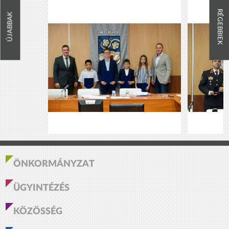
RÉGEBBIEK
ÚJABBAK
ÖNKORMÁNYZAT
ÜGYINTÉZÉS
KÖZÖSSÉG