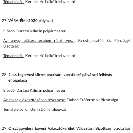
Témafelelős:
Kerepeszki Ildikó irodavezető
VÁRA-ÉMI-2020 pályázat
Előadó:
Darázsi Kálmán polgármester
Az anyag előkészítésében részt vesz:
Városfejlesztési és Pénzügyi
Bizottság
Témafelelős:
Kerepeszki Ildikó irodavezető
2. sz. fogorvosi körzet praxisára vonatkozó pályázati felhívás
elfogadása
Előadó:
Darázsi Kálmán polgármester
Az anyag előkészítésében részt vesz:
Emberi Erőforrások Bizottsága
Témafelelős:
dr. Ugrin Dániel aljegyző
Országgyűlési Egyéni Választókerület Választási Bizottság bizottsági