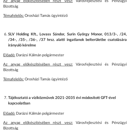
Az anyag előkészítésében részt vesz:
Városfejlesztési és Pénzügyi
Bizottság
Témafelelős:
Orosházi Tamás ügyintéző
SLV Holding Kft., Lovass Sándor, Surin György Monor, 013/3-, /24,
/34-, /35-, /36-, /37 hrsz. alatti ingatlanok belterületbe csatolására
irányuló kérelme
Előadó:
Darázsi Kálmán polgármester
Az anyag előkészítésében részt vesz:
Városfejlesztési és Pénzügyi
Bizottság
Témafelelős:
Orosházi Tamás ügyintéző
Tájékoztató a víziközművek 2021-2035 évi módosított GFT-ével
kapcsolatban
Előadó:
Darázsi Kálmán polgármester
Az anyag előkészítésében részt vesz:
Városfejlesztési és Pénzügyi
Bizottság