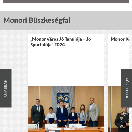
Monori Büszkeségfal
„Monor Város Jó Tanulója – Jó
Monor Köz
Sportolója” 2024.
RÉGEBBIEK
ÚJABBAK