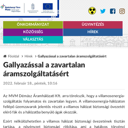
ÖNKORMÁNYZAT
ÜGYINTÉZÉS
KÖZÖSSÉG
HÍREK
VÁLASZTÁS
Főoldal
Hírek
Gallyazással a zavartalan áramszolgáltatásért
Gallyazással a zavartalan
áramszolgáltatásért
2022. február 18., péntek, 10:16
Az MVM Démász Áramhálózati Kft. arra törekszik, hogy a villamosenergia-
szolgáltatás folyamatos és zavartalan legyen. A villamosenergia-hálózaton
fellépő üzemzavarok jelentős részét a villamos hálózat biztonsági övezetét
elérő fák és a hálózatba benyúló ágak okozzák.
Ezért nélkülözhetetlen a villamos hálózat biztonsági övezetének tisztán
tartása, a növényzet biztonsági ritkítása, ami a hatályos törvényi