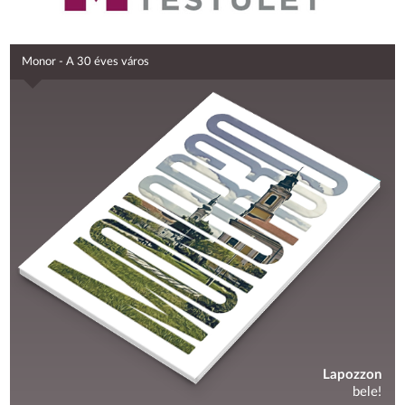
Monor - A 30 éves város
Lapozzon
bele!