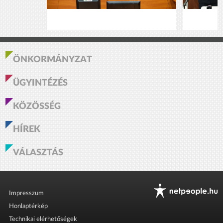
ÖNKORMÁNYZAT
ÜGYINTÉZÉS
KÖZÖSSÉG
HÍREK
VÁLASZTÁS
Impresszum
Honlaptérkép
Technikai elérhetőségek