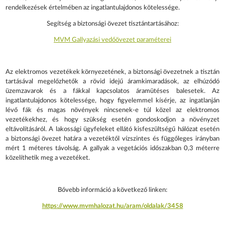
rendelkezések értelmében az ingatlantulajdonos kötelessége.
Segítség a biztonsági övezet tisztántartásához:
MVM Gallyazási vedőövezet paraméterei
Az elektromos vezetékek környezetének, a biztonsági övezetnek a tisztán
tartásával megelőzhetők a rövid idejű áramkimaradások, az elhúzódó
üzemzavarok és a fákkal kapcsolatos áramütéses balesetek. Az
ingatlantulajdonos kötelessége, hogy figyelemmel kísérje, az ingatlanján
lévő fák és magas növények nincsenek-e túl közel az elektromos
vezetékekhez, és hogy szükség esetén gondoskodjon a növényzet
eltávolításáról. A lakossági ügyfeleket ellátó kisfeszültségű hálózat esetén
a biztonsági övezet határa a vezetéktől vízszintes és függőleges irányban
mért 1 méteres távolság. A gallyak a vegetációs időszakban 0,3 méterre
közelíthetik meg a vezetéket.
Bővebb információ a következő linken:
https://www.mvmhalozat.hu/aram/oldalak/3458