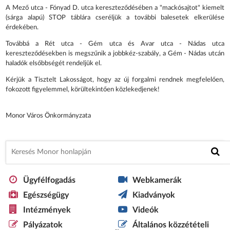
A Mező utca - Fónyad D. utca kereszteződésében a "mackósajtot" kiemelt
(sárga alapú) STOP táblára cseréljük a további balesetek elkerülése
érdekében.
Továbbá a Rét utca - Gém utca és Avar utca - Nádas utca
kereszteződésekben is megszűnik a jobbkéz-szabály, a Gém - Nádas utcán
haladók elsőbbségét rendeljük el.
Kérjük a Tisztelt Lakosságot, hogy az új forgalmi rendnek megfelelően,
fokozott figyelemmel, körültekintően közlekedjenek!
Monor Város Önkormányzata
Ügyfélfogadás
Webkamerák
Egészségügy
Kiadványok
Intézmények
Videók
Pályázatok
Általános közzétételi