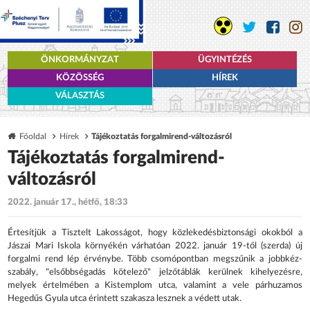
ÖNKORMÁNYZAT
ÜGYINTÉZÉS
KÖZÖSSÉG
HÍREK
VÁLASZTÁS
Főoldal
Hírek
Tájékoztatás forgalmirend-változásról
Tájékoztatás forgalmirend-
változásról
2022. január 17., hétfő, 18:33
Értesítjük a Tisztelt Lakosságot, hogy közlekedésbiztonsági okokból a
Jászai Mari Iskola környékén várhatóan 2022. január 19-től (szerda) új
forgalmi rend lép érvénybe. Több csomópontban megszűnik a jobbkéz-
szabály, "elsőbbségadás kötelező" jelzőtáblák kerülnek kihelyezésre,
melyek értelmében a Kistemplom utca, valamint a vele párhuzamos
Hegedűs Gyula utca érintett szakasza lesznek a védett utak.