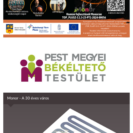
Monor - A 30 éves város