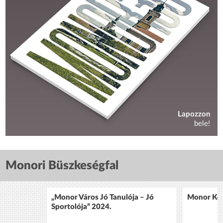
Lapozzon
bele!
Monori Büszkeségfal
„Monor Város Jó Tanulója – Jó
Monor Köz
Sportolója” 2024.