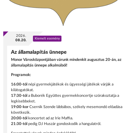
2026.
Kiemelt esemény
08.20.
Az államalapítás ünnepe
Monor Városközpontjában várunk mindenkit augusztus 20-án, az
államalapítás ünnepe alkalmából!
Programok:
16:00-tól
népi gyermekjátékok és ügyességi játékok várják a
kilátogatókat.
17:30-tól
a Buborék Együttes gyermekkoncertje szórakoztatja a
legkisebbeket.
19:00-kor
Csernik Szende lábbábos, székely mesemondó előadása
következik.
20:00-tól
koncertet ad az Irie Maffia.
21:30-tól
pedig DJ Huszár gondoskodik a hangulatról.