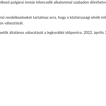
elkező polgárai immár kilencedik alkalommal szabadon dönthetn
lmű rendelkezéseket tartalmaz arra, hogy a köztársasági elnök mi
os választását.
selők általános választását a legkorábbi időpontra, 2022. április 