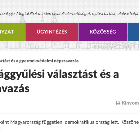
onlapja. Megtalálhat minden hivatali elérhetőséget, nyitva tartást, elolvashatja 
YZAT
ÜGYINTÉZÉS
KÖZÖSSÉG
lasztást és a gyermekvédelmi népszavazás
ággyűlési választást és a
avazás
Kinyom
eként Magyarország független, demokratikus ország lett. Köszöne
.