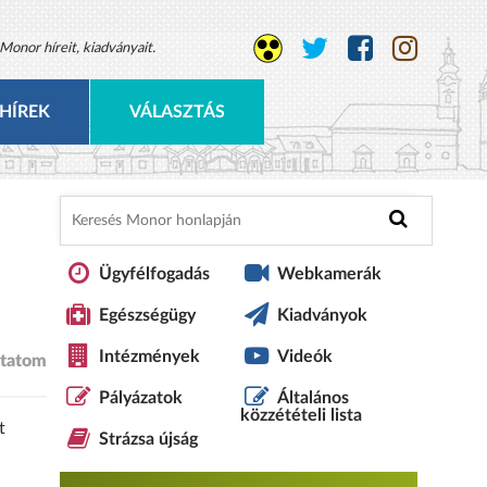
Monor híreit, kiadványait.
HÍREK
VÁLASZTÁS
Ügyfélfogadás
Webkamerák
Egészségügy
Kiadványok
Intézmények
Videók
tatom
Pályázatok
Általános
közzétételi lista
t
Strázsa újság