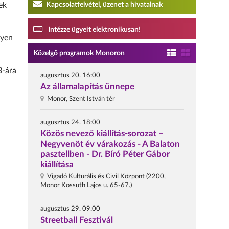
Kapcsolatfelvétel, üzenet a hivatalnak
ek
Intézze ügyeit elektronikusan!
lyen
Közelgő programok Monoron
3-ára
augusztus 20. 16:00
Az államalapítás ünnepe
Monor, Szent István tér
augusztus 24. 18:00
Közös nevező kiállítás-sorozat –
Negyvenöt év várakozás - A Balaton
pasztellben - Dr. Bíró Péter Gábor
kiállítása
Vigadó Kulturális és Civil Központ (2200,
Monor Kossuth Lajos u. 65-67.)
augusztus 29. 09:00
Streetball Fesztivál