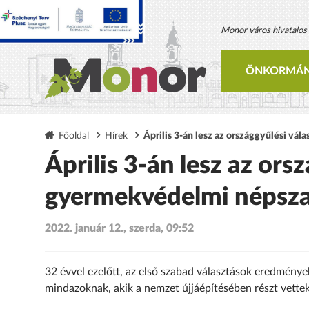
Monor város hivatalos h
ÖNKORMÁN
Főoldal
Hírek
Április 3-án lesz az országgyűlési vá
Április 3-án lesz az orsz
gyermekvédelmi népsz
2022. január 12., szerda, 09:52
32 évvel ezelőtt, az első szabad választások eredmény
mindazoknak, akik a nemzet újjáépítésében részt vettek