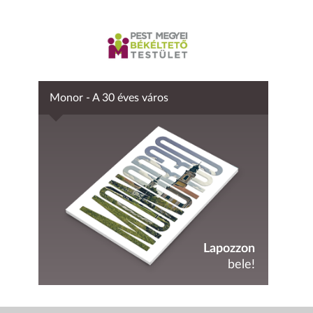
Monor - A 30 éves város
Lapozzon
bele!