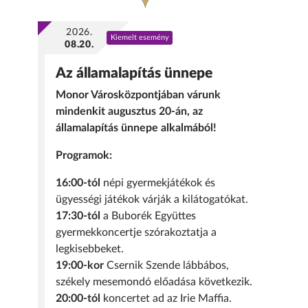
2026.
Kiemelt esemény
08.20.
Az államalapítás ünnepe
Monor Városközpontjában várunk
mindenkit augusztus 20-án, az
államalapítás ünnepe alkalmából!
Programok:
16:00-tól
népi gyermekjátékok és
ügyességi játékok várják a kilátogatókat.
17:30-tól
a Buborék Együttes
gyermekkoncertje szórakoztatja a
legkisebbeket.
19:00-kor
Csernik Szende lábbábos,
székely mesemondó előadása következik.
20:00-tól
koncertet ad az Irie Maffia.