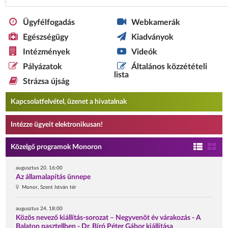
Ügyfélfogadás
Webkamerák
Egészségügy
Kiadványok
Intézmények
Videók
Pályázatok
Általános közzétételi
lista
Strázsa újság
Kapcsolatfelvétel, üzenet a hivatalnak
Intézze ügyeit elektronikusan!
Közelgő programok Monoron
augusztus 20. 16:00
Az államalapítás ünnepe
Monor, Szent István tér
augusztus 24. 18:00
Közös nevező kiállítás-sorozat – Negyvenöt év várakozás - A
Balaton pasztellben - Dr. Bíró Péter Gábor kiállítása