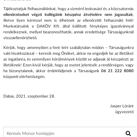
Tájékoztatjuk Felhasználóinkat, hogy a vízmérő leolvasást és a közcsatornás
ellenőrzéseket végző kollégáink készpénz átvételére nem jogosultak
,
illetve ilyen kéréssel nem is élhetnek az ellenőrzött felhasználó felé!
Munkatársaink a DAKÖV Kft. által kiállított fényképes igazolvánnyal
rendelkeznek, mellyel beazonosíthatók, annak eredetisége Társaságunknál
visszaellenőrizhető.
Kérjük, hogy amennyiben a fent leírt szabálytalan módon – Társaságunkra
való hivatkozással – keresik meg Önöket, akkor ne engedjék be az illetőket
az ingatlanra, és semmilyen körülmények között se adjanak át készpénzt az
illetőknek! Ezen kívül kérjük, hogy az esetet jelentsék a rendőrségen, vagy
ha bizonytalanok, akkor érdeklődjenek a Társaságunk
06 21 222 8080
központi elérhetőségén.
Dabas, 2021. szeptember 28.
Jasper Lóránt
ügyvezető