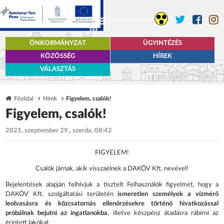
ÖNKORMÁNYZAT
ÜGYINTÉZÉS
KÖZÖSSÉG
HÍREK
VÁLASZTÁS
Főoldal
Hírek
Figyelem, csalók!
Figyelem, csalók!
2021. szeptember 29., szerda, 08:42
FIGYELEM!
Csalók járnak, akik visszaélnek a DAKÖV Kft. nevével!
Bejelentések alapján felhívjuk a tisztelt Felhasználók figyelmét, hogy a
DAKÖV Kft. szolgáltatási területén
ismeretlen személyek a vízmérő
leolvasásra és közcsatornás ellenőrzésekre történő hivatkozással
próbálnak bejutni az ingatlanokba
, illetve készpénz átadásra rábírni az
érintett lakókat.