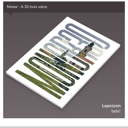
Monor - A 30 éves város
Lapozzon
bele!