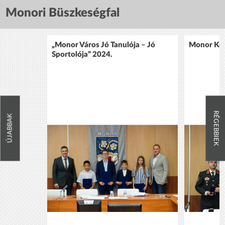
Monori Büszkeségfal
„Monor Város Jó Tanulója – Jó
Monor Köz
Sportolója” 2024.
RÉGEBBIEK
ÚJABBAK