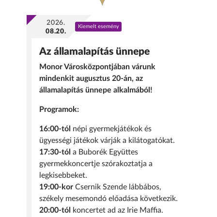
2026.
Kiemelt esemény
08.20.
Az államalapítás ünnepe
Monor Városközpontjában várunk
mindenkit augusztus 20-án, az
államalapítás ünnepe alkalmából!
Programok:
16:00-tól
népi gyermekjátékok és
ügyességi játékok várják a kilátogatókat.
17:30-tól
a Buborék Együttes
gyermekkoncertje szórakoztatja a
legkisebbeket.
19:00-kor
Csernik Szende lábbábos,
székely mesemondó előadása következik.
20:00-tól
koncertet ad az Irie Maffia.