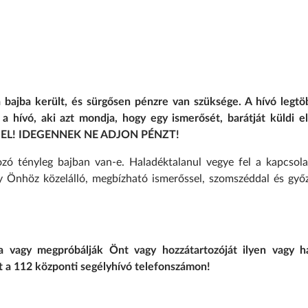
 bajba került, és sürgősen pénzre van szüksége. A hívó legtö
a hívó, aki azt mondja, hogy egy ismerősét, barátját küldi e
GYE EL! IDEGENNEK NE ADJON PÉNZT!
ozó tényleg bajban van-e. Haladéktalanul vegye fel a kapcsola
gy Önhöz közelálló, megbízható ismerőssel, szomszéddal és győ
 vagy megpróbálják Önt vagy hozzátartozóját ilyen vagy h
t a 112 központi segélyhívó telefonszámon!