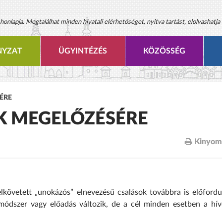
onlapja. Megtalálhat minden hivatali elérhetőséget, nyitva tartást, elolvashatja 
YZAT
ÜGYINTÉZÉS
KÖZÖSSÉG
ÉRE
OK MEGELŐZÉSÉRE
Kinyom
elkövetett „unokázós” elnevezésű csalások továbbra is előfordu
módszer vagy előadás változik, de a cél minden esetben a hívo