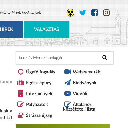
Monor híreit, kiadványait.
HÍREK
VÁLASZTÁS
Ügyfélfogadás
Webkamerák
tatom
Egészségügy
Kiadványok
Intézmények
Videók
Pályázatok
Általános
közzétételi lista
lnak a
Strázsa újság
tt fél