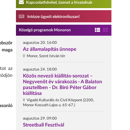
Kapcsolatfelvétel, üzenet a hivatalnak
Intézze ügyeit elektronikusan!
Közelgő programok Monoron
bbször
augusztus 20. 16:00
Az államalapítás ünnepe
l maga
Monor, Szent István tér
tot az
augusztus 24. 18:00
ződjön
Közös nevező kiállítás-sorozat –
Negyvenöt év várakozás - A Balaton
pasztellben - Dr. Bíró Péter Gábor
kiállítása
Vigadó Kulturális és Civil Központ (2200,
Monor Kossuth Lajos u. 65-67.)
asonló
augusztus 29. 09:00
Streetball Fesztivál