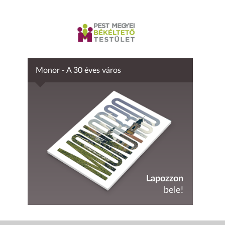
Monor - A 30 éves város
Lapozzon
bele!