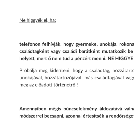
Ne higgyék el, ha:
telefonon felhívják, hogy gyermeke, unokája, rokona
családtagként vagy családi barátként mutatkozik be 
helyett, mert ő nem tud a pénzért menni. NE HIG
Próbálja meg kideríteni, hogy a családtag, hozzátart
unokájával, hozzátartozójával, más családtagjával va
meg az előadott történetről!
Amennyiben mégis bűncselekmény áldozatává válna
módszerrel becsapni, azonnal értesítsék a rendőrsége