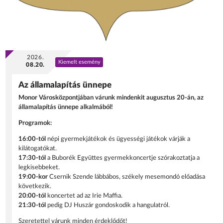
2026.
Kiemelt esemény
08.20.
Az államalapítás ünnepe
Monor Városközpontjában várunk mindenkit augusztus 20-án, az
államalapítás ünnepe alkalmából!
Programok:
16:00-tól
népi gyermekjátékok és ügyességi játékok várják a
kilátogatókat.
17:30-tól
a Buborék Együttes gyermekkoncertje szórakoztatja a
legkisebbeket.
19:00-kor
Csernik Szende lábbábos, székely mesemondó előadása
következik.
20:00-tól
koncertet ad az Irie Maffia.
21:30-tól
pedig DJ Huszár gondoskodik a hangulatról.
Szeretettel várunk minden érdeklődőt!