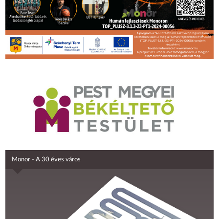
Monor - A 30 éves város