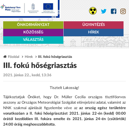
ÖNKORMÁNYZAT
ÜGYINTÉZÉS
KÖZÖSSÉG
HÍREK
VÁLASZTÁS
Főoldal
Hírek
III. fokú hőségriasztás
III. fokú hőségriasztás
2021. június 22., kedd, 13:36
Tisztelt Lakosság!
Tájékoztatjuk Önöket, hogy Dr. Müller Cecília országos tisztifőorvos
asszony az Országos Meteorológiai Szolgálat előrejelzési adatai, valamint az
NNK szakmai ajánlását figyelembe véve az
az ország egész területére
vonatkozóan a II. fokú hőségriasztást 2021. június 22-én (kedd) 00:00
órától kezdődően III. fokúra emelte és 2021. június 24-én (csütörtök)
24:00 óráig meghosszabbította.