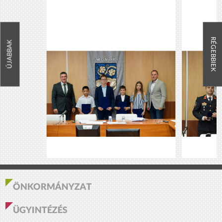
RÉGEBBIEK
ÚJABBAK
ÖNKORMÁNYZAT
ÜGYINTÉZÉS