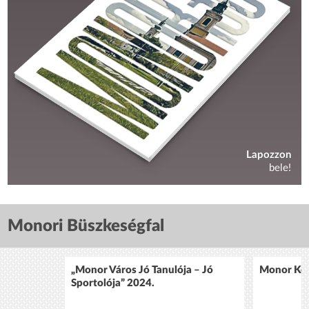
Lapozzon
bele!
Monori Büszkeségfal
„Monor Város Jó Tanulója – Jó
Monor Köz
Sportolója” 2024.