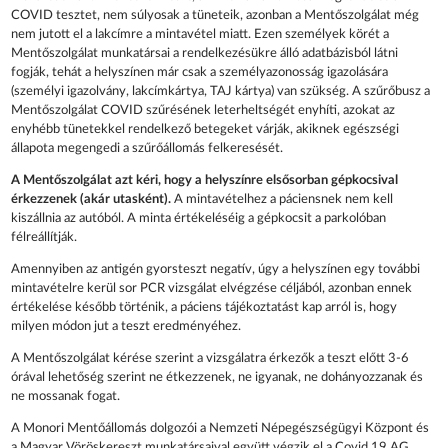
COVID tesztet, nem súlyosak a tüneteik, azonban a Mentőszolgálat még
nem jutott el a lakcímre a mintavétel miatt. Ezen személyek körét a
Mentőszolgálat munkatársai a rendelkezésükre álló adatbázisból látni
fogják, tehát a helyszínen már csak a személyazonosság igazolására
(személyi igazolvány, lakcímkártya, TAJ kártya) van szükség. A szűrőbusz a
Mentőszolgálat COVID szűrésének leterheltségét enyhíti, azokat az
enyhébb tünetekkel rendelkező betegeket várják, akiknek egészségi
állapota megengedi a szűrőállomás felkeresését.
A Mentőszolgálat azt kéri, hogy a helyszínre elsősorban gépkocsival
érkezzenek (akár utasként).
A mintavételhez a páciensnek nem kell
kiszállnia az autóból. A minta értékeléséig a gépkocsit a parkolóban
félreállítják.
Amennyiben az antigén gyorsteszt negatív, úgy a helyszínen egy további
mintavételre kerül sor PCR vizsgálat elvégzése céljából, azonban ennek
értékelése később történik, a páciens tájékoztatást kap arról is, hogy
milyen módon jut a teszt eredményéhez.
A Mentőszolgálat kérése szerint a vizsgálatra érkezők a teszt előtt 3-6
órával lehetőség szerint ne étkezzenek, ne igyanak, ne dohányozzanak és
ne mossanak fogat.
A Monori Mentőállomás dolgozói a Nemzeti Népegészségügyi Központ és
a Magyar Vöröskereszt munkatársaival együtt végzik el a Covid 19 AG