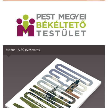
Monor - A 30 éves város