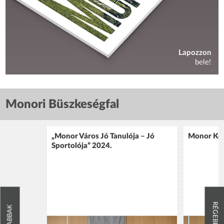
Lapozzon
bele!
Monori Büszkeségfal
„Monor Város Jó Tanulója – Jó
Monor Köz
Sportolója” 2024.
RÉGEBBIEK
ÚJABBAK