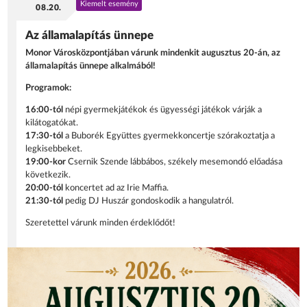
Kiemelt esemény
08.20.
Az államalapítás ünnepe
Monor Városközpontjában várunk mindenkit augusztus 20-án, az
államalapítás ünnepe alkalmából!
Programok:
16:00-tól
népi gyermekjátékok és ügyességi játékok várják a
kilátogatókat.
17:30-tól
a Buborék Együttes gyermekkoncertje szórakoztatja a
legkisebbeket.
19:00-kor
Csernik Szende lábbábos, székely mesemondó előadása
következik.
20:00-tól
koncertet ad az Irie Maffia.
21:30-tól
pedig DJ Huszár gondoskodik a hangulatról.
Szeretettel várunk minden érdeklődőt!