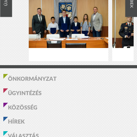
ÖNKORMÁNYZAT
ÜGYINTÉZÉS
KÖZÖSSÉG
HÍREK
VÁLASZTÁS