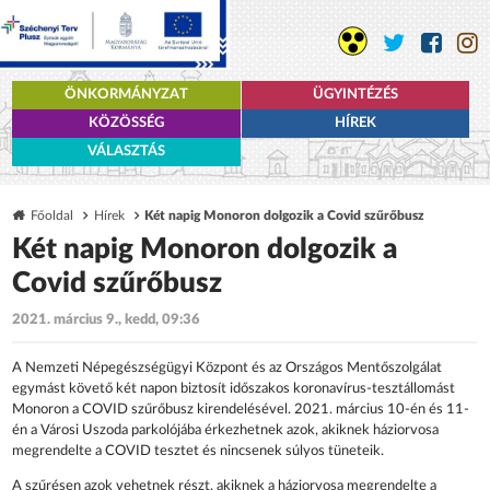
ÖNKORMÁNYZAT
ÜGYINTÉZÉS
KÖZÖSSÉG
HÍREK
VÁLASZTÁS
Főoldal
Hírek
Két napig Monoron dolgozik a Covid szűrőbusz
Két napig Monoron dolgozik a
Covid szűrőbusz
2021. március 9., kedd, 09:36
A Nemzeti Népegészségügyi Központ és az Országos Mentőszolgálat
egymást követő két napon biztosít időszakos koronavírus-tesztállomást
Monoron a COVID szűrőbusz kirendelésével. 2021. március 10-én és 11-
én a Városi Uszoda parkolójába érkezhetnek azok, akiknek háziorvosa
megrendelte a COVID tesztet és nincsenek súlyos tüneteik.
A szűrésen azok vehetnek részt, akiknek a háziorvosa megrendelte a