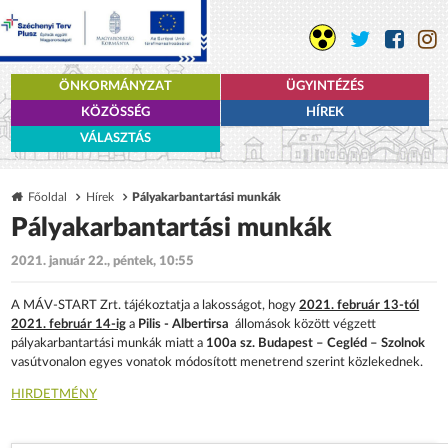
ÖNKORMÁNYZAT
ÜGYINTÉZÉS
KÖZÖSSÉG
HÍREK
VÁLASZTÁS
Főoldal
Hírek
Pályakarbantartási munkák
Pályakarbantartási munkák
2021. január 22., péntek, 10:55
A MÁV-START Zrt. tájékoztatja a lakosságot, hogy
2021. február 13-tól
2021. február 14-ig
a
Pilis - Albertirsa
állomások között végzett
pályakarbantartási munkák miatt a
100a sz. Budapest – Cegléd – Szolnok
vasútvonalon egyes vonatok módosított menetrend szerint közlekednek.
HIRDETMÉNY