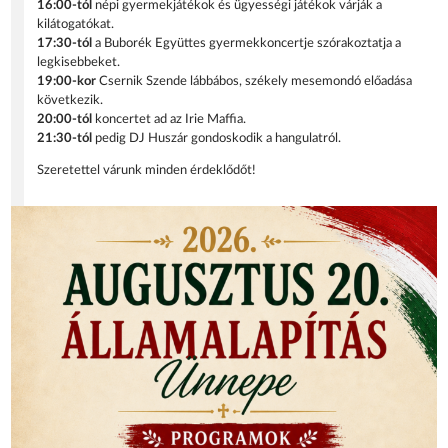
16:00-tól
népi gyermekjátékok és ügyességi játékok várják a
kilátogatókat.
17:30-tól
a Buborék Együttes gyermekkoncertje szórakoztatja a
legkisebbeket.
19:00-kor
Csernik Szende lábbábos, székely mesemondó előadása
következik.
20:00-tól
koncertet ad az Irie Maffia.
21:30-tól
pedig DJ Huszár gondoskodik a hangulatról.
Szeretettel várunk minden érdeklődőt!