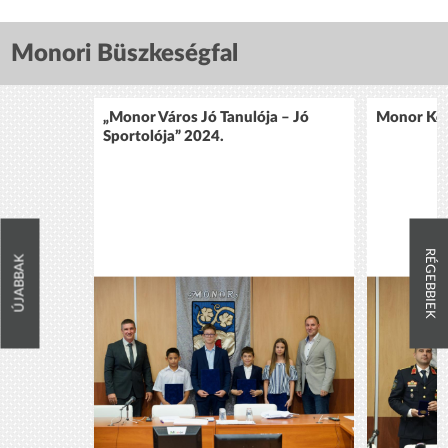
Monori Büszkeségfal
„Monor Város Jó Tanulója – Jó
Monor Köz
Sportolója” 2024.
RÉGEBBIEK
ÚJABBAK