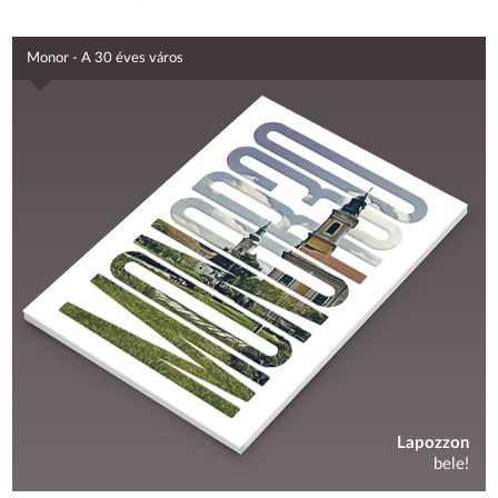
Monor - A 30 éves város
Lapozzon
bele!