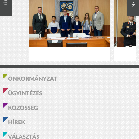
ÖNKORMÁNYZAT
ÜGYINTÉZÉS
KÖZÖSSÉG
HÍREK
VÁLASZTÁS