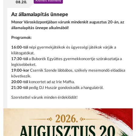
Kiemelt esemény
08.20.
Az államalapítás ünnepe
Monor Városközpontjában várunk mindenkit augusztus 20-án, az
államalapítás ünnepe alkalmából!
Programok:
16:00-tól
népi gyermekjátékok és ügyességi játékok várják a
kilátogatókat.
17:30-tól
a Buborék Együttes gyermekkoncertje szórakoztatja a
legkisebbeket.
19:00-kor
Csernik Szende lábbábos, székely mesemondó előadása
következik.
20:00-tól
koncertet ad az Irie Maffia.
21:30-tól
pedig DJ Huszár gondoskodik a hangulatról.
Szeretettel várunk minden érdeklődőt!