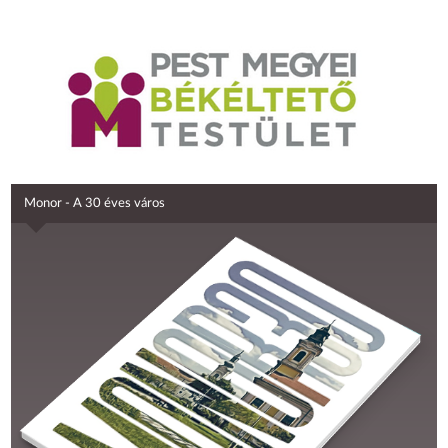
Monor - A 30 éves város