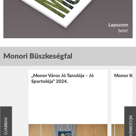
Lapozzon
bele!
Monori Büszkeségfal
„Monor Város Jó Tanulója – Jó
Monor Köz
Sportolója” 2024.
RÉGEBBIEK
ÚJABBAK