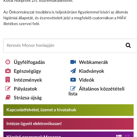
Kövál Nonprofit Zrt. közreműködésével.
Az Önkormányzat továbbra is teljeskörűen figyelemmel kíséri az állomás
higiéniai állapotát, és észrevételeit jelzi a megfelelő csatornákon a MÁV
illetékes szervei felé.
Ügyfélfogadás
Webkamerák
Egészségügy
Kiadványok
Intézmények
Videók
Pályázatok
Általános közzétételi
lista
Strázsa újság
Kapcsolatfelvétel, üzenet a hivatalnak
Intézze ügyeit elektronikusan!