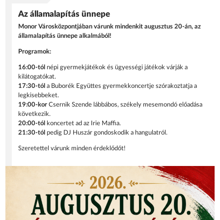
Az államalapítás ünnepe
Monor Városközpontjában várunk mindenkit augusztus 20-án, az
államalapítás ünnepe alkalmából!
Programok:
16:00-tól
népi gyermekjátékok és ügyességi játékok várják a
kilátogatókat.
17:30-tól
a Buborék Együttes gyermekkoncertje szórakoztatja a
legkisebbeket.
19:00-kor
Csernik Szende lábbábos, székely mesemondó előadása
következik.
20:00-tól
koncertet ad az Irie Maffia.
21:30-tól
pedig DJ Huszár gondoskodik a hangulatról.
Szeretettel várunk minden érdeklődőt!