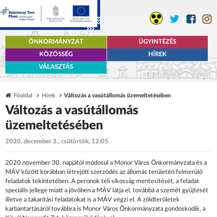
ÖNKORMÁNYZAT
ÜGYINTÉZÉS
KÖZÖSSÉG
HÍREK
VÁLASZTÁS
Főoldal
Hírek
Változás a vasútállomás üzemeltetésében
Változás a vasútállomás
üzemeltetésében
2020. december 3., csütörtök, 12:05
2020.november 30. napjától módosul a Monor Város Önkormányzata és a
MÁV között korábban létrejött szerződés az állomás területén felmerülő
feladatok tekintetében. A peronok téli síkosság mentesítését, a feladat
speciális jellege miatt a jövőben a MÁV látja el, továbbá a szemét gyűjtését
illetve a takarítási feladatokat is a MÁV végzi el. A zöldterületek
karbantartásáról továbbra is Monor Város Önkormányzata gondoskodik, a