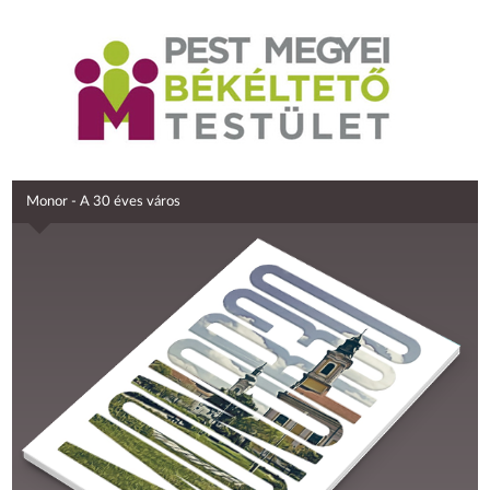
Monor - A 30 éves város