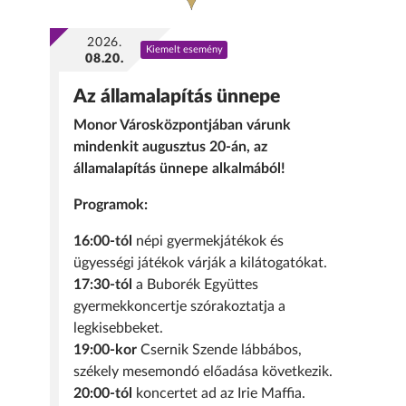
2026.
Kiemelt esemény
08.20.
Az államalapítás ünnepe
Monor Városközpontjában várunk
mindenkit augusztus 20-án, az
államalapítás ünnepe alkalmából!
Programok:
16:00-tól
népi gyermekjátékok és
ügyességi játékok várják a kilátogatókat.
17:30-tól
a Buborék Együttes
gyermekkoncertje szórakoztatja a
legkisebbeket.
19:00-kor
Csernik Szende lábbábos,
székely mesemondó előadása következik.
20:00-tól
koncertet ad az Irie Maffia.