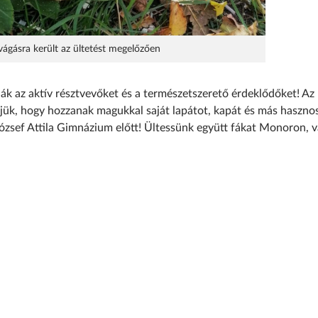
vágásra került az ültetést megelőzően
ák az aktív résztvevőket és a természetszerető érdeklődőket! Az
jük, hogy hozzanak magukkal saját lapátot, kapát és más hasznos
ózsef Attila Gimnázium előtt! Ültessünk együtt fákat Monoron, v