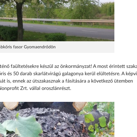
mbkőris fasor Gyomaendrődön
ténő faültetésekre készül az önkormányzat! A most érintett szak
őris és 50 darab skarlátvirágú galagonya kerül elültetésre. A képvi
tását is, ennek az útszakasznak a fásítására a következő ütemben
nprofit Zrt. vállal oroszlánrészt.