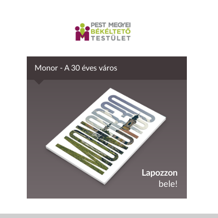
Monor - A 30 éves város
Lapozzon
bele!