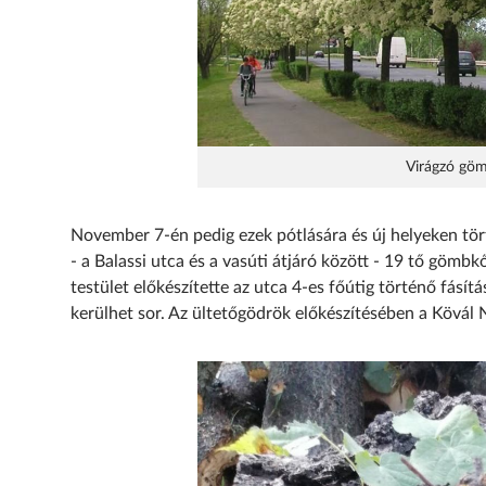
Virágzó gö
November 7-én pedig ezek pótlására és új helyeken tör
- a Balassi utca és a vasúti átjáró között - 19 tő gömbk
testület előkészítette az utca 4-es főútig történő fásí
kerülhet sor. Az ültetőgödrök előkészítésében a Kövál No