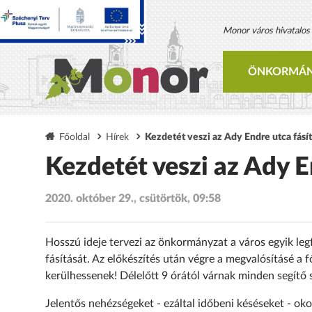
Monor város hivatalos h
ÖNKORMÁN
Főoldal
Hírek
Kezdetét veszi az Ady Endre utca fásí
Kezdetét veszi az Ady E
2020. október 29., csütörtök, 09:58
Hosszú ideje tervezi az önkormányzat a város egyik le
fásítását. Az előkészítés után végre a megvalósításé a
kerülhessenek! Délelőtt 9 órától várnak minden segítő 
Jelentős nehézségeket - ezáltal időbeni késéseket - oko