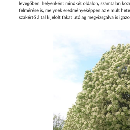
levegőben, helyenként mindkét oldalon, számtalan köz
felmérése is, melynek eredményeképpen az elmúlt hetek
szakértő által kijelölt fákat utólag megvizsgálva is iga