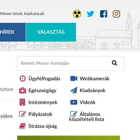
Monor híreit, kiadványait.
HÍREK
VÁLASZTÁS
Ügyfélfogadás
Webkamerák
tatom
Egészségügy
Kiadványok
Intézmények
Videók
Pályázatok
Általános
lyükre
közzétételi lista
Strázsa újság