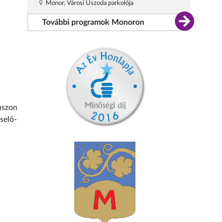
Monor, Városi Uszoda parkolója
További programok Monoron
aszon
selő-