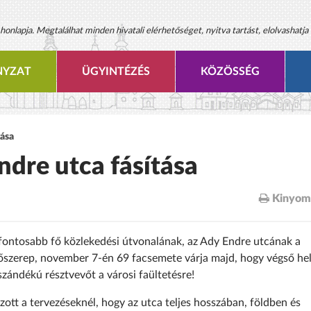
onlapja. Megtalálhat minden hivatali elérhetőséget, nyitva tartást, elolvashatja 
YZAT
ÜGYINTÉZÉS
KÖZÖSSÉG
tása
ndre utca fásítása
Kinyom
gfontosabb fő közlekedési útvonalának, az Ady Endre utcának a
 főszerep, november 7-én 69 facsemete várja majd, hogy végső he
szándékú résztvevőt a városi faültetésre!
zott a tervezéseknél, hogy az utca teljes hosszában, földben és