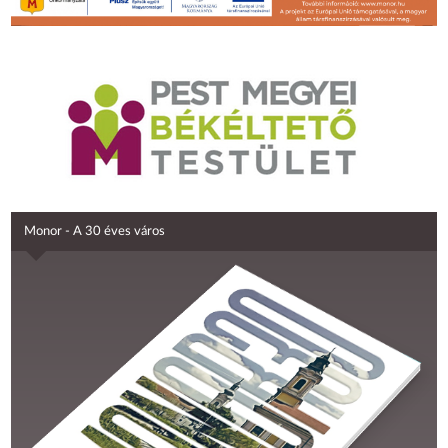
Monor - A 30 éves város