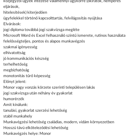
közjegyzői ügyek intézése valamennyi ügykörre (okiratok, nemperes
eljárások,
hitelesítések) kiterjedően
ügyfelekkel történő kapcsolttartás, felvilágosítás nyújtása
Elvárások:
jogi diploma továbbá jogi szakvizsga megléte
Microsoft Word és Excel felhasználó szintű ismerete, rutinos használata
felelősségteljes, pontos és alapos munkavégzés
szakmai igényesség
elhivatottság
jó kommunikációs készség
terhelhetőség
megbízhatóság
monotonitás tűrő képesség
Előnyt jelent:
Monor vagy vonzás körzete szerinti településen lakás
jogi szakvizsga után néhány év gyakorlat
humorérzék
Amit kínálunk:
tanulási, gyakorlat szerzési lehetőség
stabil munkahely
Munkavégzési lehetőség családias, modern, vidám környezetben
Hosszú távú elköteleződési lehetőség
Munkavégzés helye: Monor