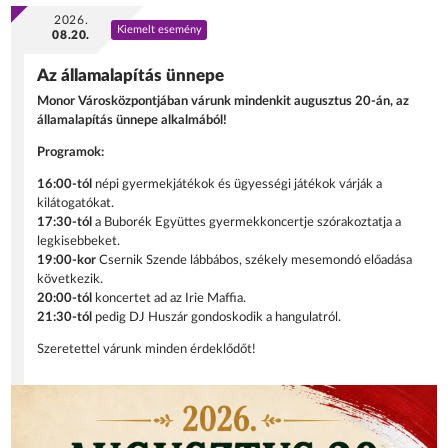
2026.
Kiemelt esemény
08.20.
Az államalapítás ünnepe
Monor Városközpontjában várunk mindenkit augusztus 20-án, az
államalapítás ünnepe alkalmából!
Programok:
16:00-tól
népi gyermekjátékok és ügyességi játékok várják a
kilátogatókat.
17:30-tól
a Buborék Együttes gyermekkoncertje szórakoztatja a
legkisebbeket.
19:00-kor
Csernik Szende lábbábos, székely mesemondó előadása
következik.
20:00-tól
koncertet ad az Irie Maffia.
21:30-tól
pedig DJ Huszár gondoskodik a hangulatról.
Szeretettel várunk minden érdeklődőt!