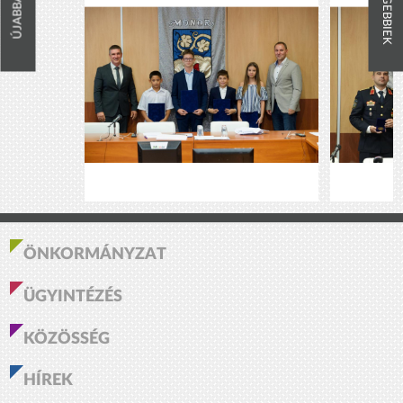
RÉGEBBIEK
ÚJABBAK
ÖNKORMÁNYZAT
ÜGYINTÉZÉS
KÖZÖSSÉG
HÍREK