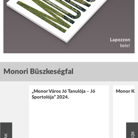
Lapozzon
bele!
Monori Büszkeségfal
„Monor Város Jó Tanulója – Jó
Monor Köz
Sportolója” 2024.