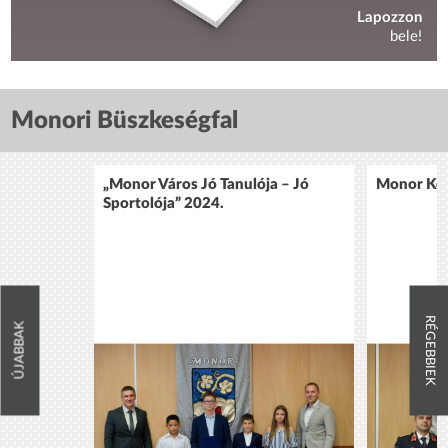
Lapozzon
bele!
Monori Büszkeségfal
„Monor Város Jó Tanulója – Jó
Monor Köz
Sportolója” 2024.
RÉGEBBIEK
ÚJABBAK