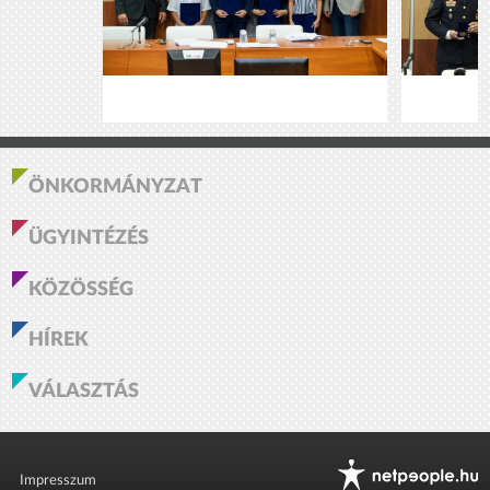
ÖNKORMÁNYZAT
ÜGYINTÉZÉS
KÖZÖSSÉG
HÍREK
VÁLASZTÁS
Impresszum