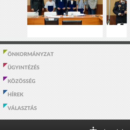
ÖNKORMÁNYZAT
ÜGYINTÉZÉS
KÖZÖSSÉG
HÍREK
VÁLASZTÁS