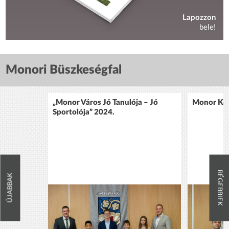
Lapozzon
bele!
Monori Büszkeségfal
„Monor Város Jó Tanulója – Jó
Monor Köz
Sportolója” 2024.
RÉGEBBIEK
ÚJABBAK