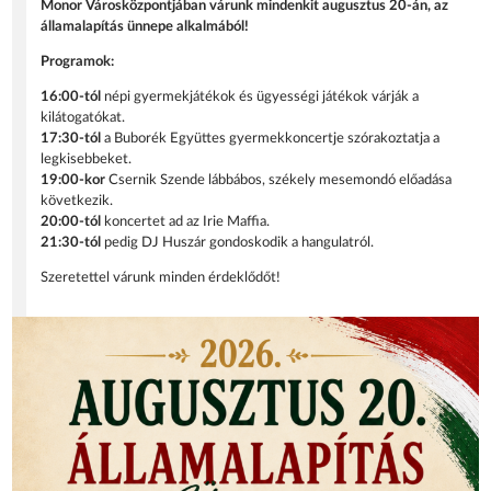
Monor Városközpontjában várunk mindenkit augusztus 20-án, az
államalapítás ünnepe alkalmából!
Programok:
16:00-tól
népi gyermekjátékok és ügyességi játékok várják a
kilátogatókat.
17:30-tól
a Buborék Együttes gyermekkoncertje szórakoztatja a
legkisebbeket.
19:00-kor
Csernik Szende lábbábos, székely mesemondó előadása
következik.
20:00-tól
koncertet ad az Irie Maffia.
21:30-tól
pedig DJ Huszár gondoskodik a hangulatról.
Szeretettel várunk minden érdeklődőt!