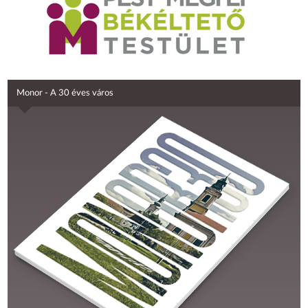
Monor - A 30 éves város