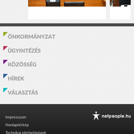
ÖNKORMÁNYZAT
ÜGYINTÉZÉS
KÖZÖSSÉG
HÍREK
VÁLASZTÁS
Impresszum
Honlaptérkép
Technikai elérhetőségek