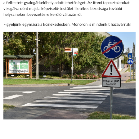
a felfestett gyalogátkelőhely adott lehetőséget. Az itteni tapasztalatokat
vizsgálva dönt majd a képviselő-testület illetékes bizottsága további
helyszíneken bevezetésre kerülő változásról.
Figyeljünk egymásra a közlekedésben, Monoron is mindenkit hazavárnak!