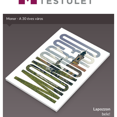
Monor - A 30 éves város
Lapozzon
bele!