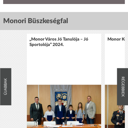
Monori Büszkeségfal
„Monor Város Jó Tanulója – Jó
Monor Köz
Sportolója” 2024.
RÉGEBBIEK
ÚJABBAK