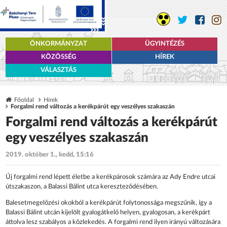
ÖNKORMÁNYZAT
ÜGYINTÉZÉS
KÖZÖSSÉG
HÍREK
VÁLASZTÁS
Főoldal
Hírek
Forgalmi rend változás a kerékpárút egy veszélyes szakaszán
Forgalmi rend változás a kerékpárút
egy veszélyes szakaszán
2019. október 1., kedd, 15:16
Új forgalmi rend lépett életbe a kerékpárosok számára az Ady Endre utcai
útszakaszon, a Balassi Bálint utca kereszteződésében.
Balesetmegelőzési okokból a kerékpárút folytonossága megszűnik, így a
Balassi Bálint utcán kijelölt gyalogátkelő helyen, gyalogosan, a kerékpárt
áttolva lesz szabályos a közlekedés. A forgalmi rend ilyen irányú változására