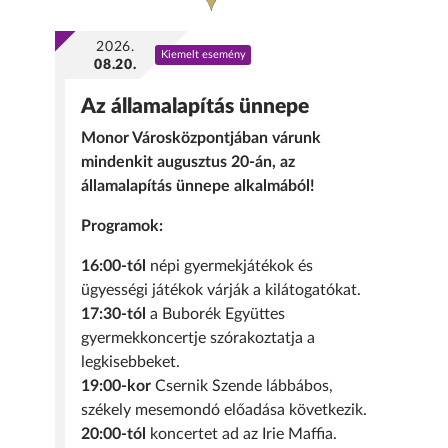
2026.
Kiemelt esemény
08.20.
Az államalapítás ünnepe
Monor Városközpontjában várunk
mindenkit augusztus 20-án, az
államalapítás ünnepe alkalmából!
Programok:
16:00-tól
népi gyermekjátékok és
ügyességi játékok várják a kilátogatókat.
17:30-tól
a Buborék Együttes
gyermekkoncertje szórakoztatja a
legkisebbeket.
19:00-kor
Csernik Szende lábbábos,
székely mesemondó előadása következik.
20:00-tól
koncertet ad az Irie Maffia.