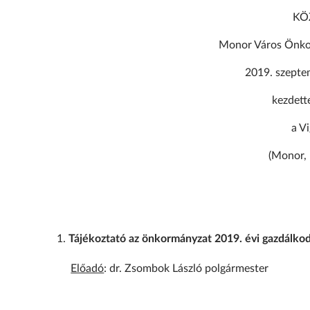
KÖ
Monor Város Önkor
2019. szepte
kezdett
a V
(Monor, 
Tájékoztató az önkormányzat 2019. évi gazdálkod
Előadó
: dr. Zsombok László polgármester