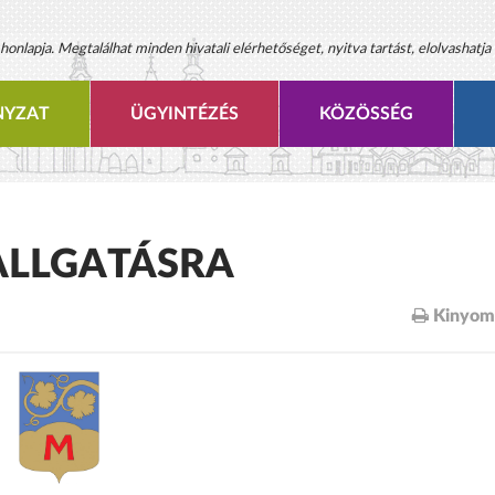
onlapja. Megtalálhat minden hivatali elérhetőséget, nyitva tartást, elolvashatja 
YZAT
ÜGYINTÉZÉS
KÖZÖSSÉG
LLGATÁSRA
Kinyom