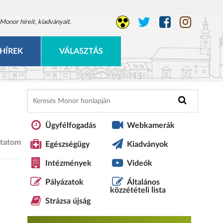
Monor híreit, kiadványait.
HÍREK
VÁLASZTÁS
Ügyfélfogadás
Webkamerák
tatom
Egészségügy
Kiadványok
Intézmények
Videók
Pályázatok
Általános
közzétételi lista
Strázsa újság