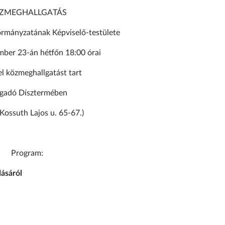
ZMEGHALLGATÁS
mányzatának Képviselő-testülete
mber 23-án hétfőn 18:00 órai
el közmeghallgatást tart
igadó Dísztermében
Kossuth Lajos u. 65-67.)
Program:
ásáról