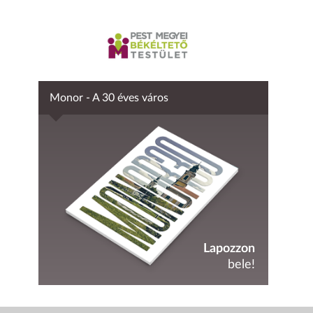
Monor - A 30 éves város
Lapozzon
bele!