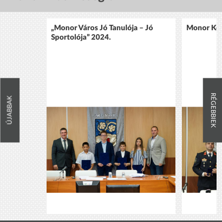
„Monor Város Jó Tanulója – Jó
Monor Köz
Sportolója” 2024.
RÉGEBBIEK
ÚJABBAK