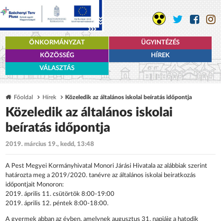
ÖNKORMÁNYZAT
ÜGYINTÉZÉS
KÖZÖSSÉG
HÍREK
VÁLASZTÁS
Főoldal
Hírek
Közeledik az általános iskolai beíratás időpontja
Közeledik az általános iskolai
beíratás időpontja
2019. március 19., kedd, 13:48
A Pest Megyei Kormányhivatal Monori Járási Hivatala az alábbiak szerint
határozta meg a 2019/2020. tanévre az általános iskolai beiratkozás
időpontjait Monoron:
2019. április 11. csütörtök 8:00-19:00
2019. április 12. péntek 8:00-18:00.
A gyermek abban az évben, amelynek augusztus 31. napjáig a hatodik