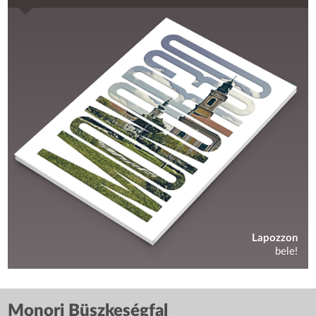
Lapozzon
bele!
Monori Büszkeségfal