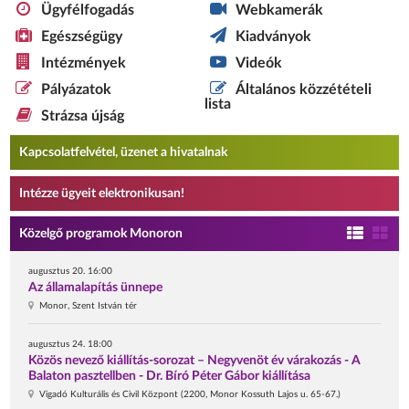
Ügyfélfogadás
Webkamerák
Egészségügy
Kiadványok
Intézmények
Videók
Pályázatok
Általános közzétételi
lista
Strázsa újság
Kapcsolatfelvétel, üzenet a hivatalnak
Intézze ügyeit elektronikusan!
Közelgő programok Monoron
augusztus 20. 16:00
Az államalapítás ünnepe
Monor, Szent István tér
augusztus 24. 18:00
Közös nevező kiállítás-sorozat – Negyvenöt év várakozás - A
Balaton pasztellben - Dr. Bíró Péter Gábor kiállítása
Vigadó Kulturális és Civil Központ (2200, Monor Kossuth Lajos u. 65-67.)