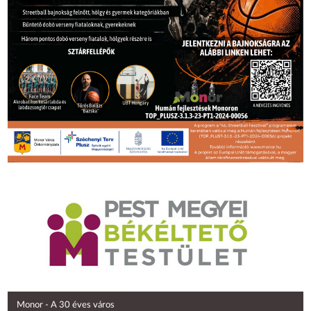
Monor - A 30 éves város