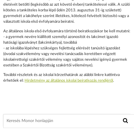
életévét betölti (legkésőbb az azt követő évben) tankötelessé válik. A szülő
köteles a tanköteles korba lépő (idén 2013. augusztus 31-ig született)
gyermekét a lakóhelye szerint illetékes, kötelező felvételt biztosító vagy a
választott iskola első évfolyamára beiratni.
Az általános iskola első évfolyamára történő beiratkozáskor be kell mutatni:
- a gyermek nevére kiállított személyi azonosítót és lakcímet igazoló
hatósági igazolványt (lakcímkártya), továbbá
- az iskolába lépéshez szükséges fejlettség elérését tanúsító igazolást
(óvodai szakvélemény vagy nevelési tanácsadás keretében végzett
iskolaérettségi szakértői vélemény vagy sajátos nevelési igényű gyermek
esetében a Szakértői Bizottság szakértői véleménye).
További részletek és az iskolai körzethatárok az alábbi linkre kattintva
érhetőek el:
Hirdetmény az általános iskolai beíratkozás rendjéről
.