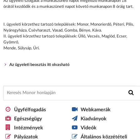
Az ügyeleti szolgálat a munkaszüneti napot megelőző munkanapon 18
órától kezdődik és a munkaszüneti napot követő munkanapon 8 óráig tart.
I. ügyeleti körzethez tartozó települések: Monor, Monorierdő, Péteri, Pilis,
Nyáregyháza, Csévharaszt, Vasad, Gomba, Bénye, Káva.
II. ügyeleti körzethez tartozó települések: Üllő, Vecsés, Maglód, Ecser,
Gyömrő,
Mende, Sülysáp, Úri.
Az ügyeleti beosztás itt olvasható
Ügyfélfogadás
Webkamerák
Egészségügy
Kiadványok
Intézmények
Videók
Pályázatok
Általános közzétételi