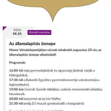
2026.
Kiemelt esemény
08.20.
Az államalapítás ünnepe
Monor Városközpontjában várunk mindenkit augusztus 20-án, az
államalapítás ünnepe alkalmából!
Programok:
16:00-tól
népi gyermekjátékok és ügyességi játékok várják a
kilátogatókat.
17:30-tól
a Buborék Együttes gyermekkoncertje szórakoztatja a
legkisebbeket.
19:00-kor
Csernik Szende lábbábos, székely mesemondó előadása
következik.
20:00-tól
koncertet ad az Irie Maffia.
21:30-tól
pedig DJ Huszár gondoskodik a hangulatról.