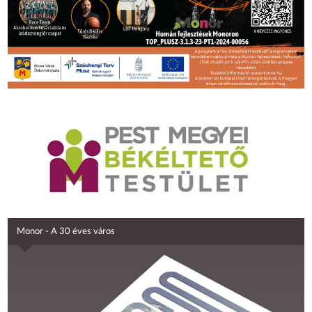
Monor - A 30 éves város