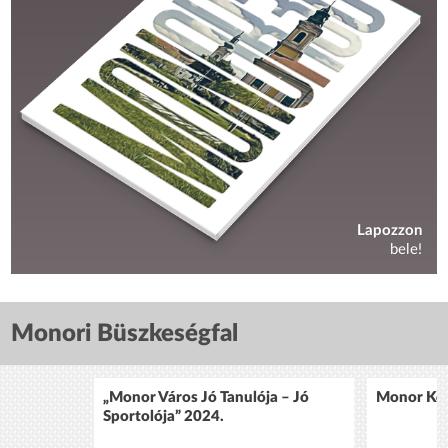
Lapozzon
bele!
Monori Büszkeségfal
„Monor Város Jó Tanulója – Jó
Monor Köz
Sportolója” 2024.