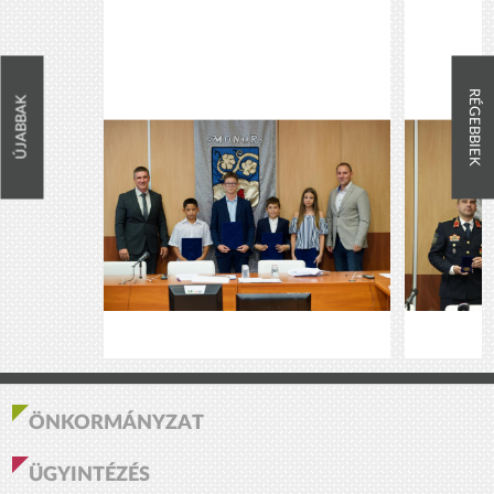
RÉGEBBIEK
ÚJABBAK
ÖNKORMÁNYZAT
ÜGYINTÉZÉS