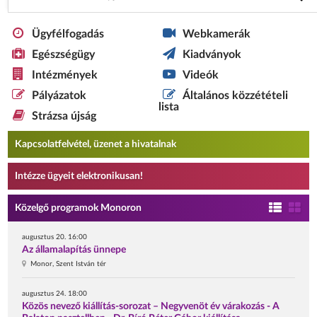
Ügyfélfogadás
Webkamerák
Egészségügy
Kiadványok
Intézmények
Videók
Pályázatok
Általános közzétételi
lista
Strázsa újság
Kapcsolatfelvétel, üzenet a hivatalnak
Intézze ügyeit elektronikusan!
Közelgő programok Monoron
augusztus 20. 16:00
Az államalapítás ünnepe
Monor, Szent István tér
augusztus 24. 18:00
Közös nevező kiállítás-sorozat – Negyvenöt év várakozás - A