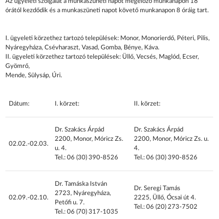
Az ügyeleti szolgálat a munkaszüneti napot megelőző munkanapon 18
órától kezdődik és a munkaszüneti napot követő munkanapon 8 óráig tart.
I. ügyeleti körzethez tartozó települések: Monor, Monorierdő, Péteri, Pilis,
Nyáregyháza, Csévharaszt, Vasad, Gomba, Bénye, Káva.
II. ügyeleti körzethez tartozó települések: Üllő, Vecsés, Maglód, Ecser,
Gyömrő,
Mende, Sülysáp, Úri.
Dátum:
I. körzet:
II. körzet:
Dr. Szakács Árpád
Dr. Szakács Árpád
2200, Monor, Móricz Zs.
2200, Monor, Móricz Zs. u.
02.02.-02.03.
u. 4.
4.
Tel.: 06 (30) 390-8526
Tel.: 06 (30) 390-8526
Dr. Tamáska István
Dr. Seregi Tamás
2723, Nyáregyháza,
02.09.-02.10.
2225, Üllő, Ócsai út 4.
Petőfi u. 7.
Tel.: 06 (20) 273-7502
Tel.: 06 (70) 317-1035