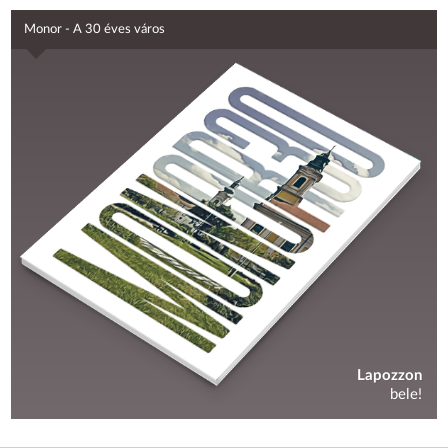
Monor - A 30 éves város
Lapozzon
bele!