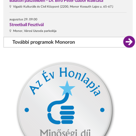
Balaton pasztellben - Dr. Bíró Péter Gábor kiállítása
Vigadó Kulturális és Civil Központ (2200, Monor Kossuth Lajos u. 65-67.)
augusztus 29. 09:00
Streetball Fesztivál
Monor, Városi Uszoda parkolója
További programok Monoron