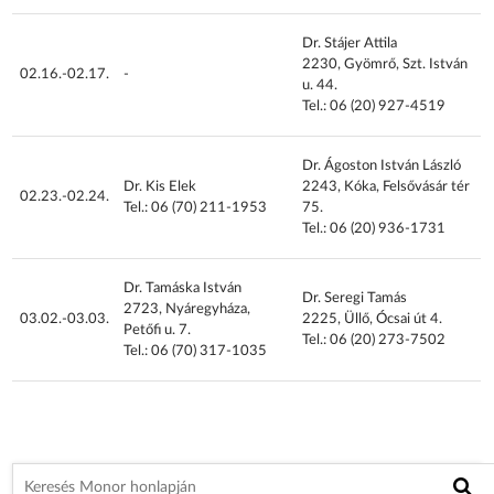
Dr. Stájer Attila
2230, Gyömrő, Szt. István
02.16.-02.17.
-
u. 44.
Tel.: 06 (20) 927-4519
Dr. Ágoston István László
Dr. Kis Elek
2243, Kóka, Felsővásár tér
02.23.-02.24.
Tel.: 06 (70) 211-1953
75.
Tel.: 06 (20) 936-1731
Dr. Tamáska István
Dr. Seregi Tamás
2723, Nyáregyháza,
03.02.-03.03.
2225, Üllő, Ócsai út 4.
Petőfi u. 7.
Tel.: 06 (20) 273-7502
Tel.: 06 (70) 317-1035