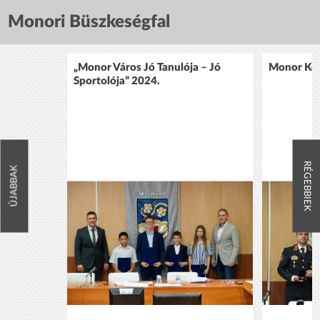
Monori Büszkeségfal
„Monor Város Jó Tanulója – Jó
Monor Köz
Sportolója” 2024.
RÉGEBBIEK
ÚJABBAK