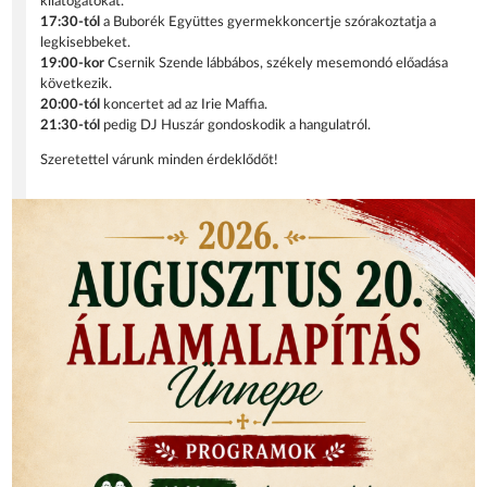
kilátogatókat.
17:30-tól
a Buborék Együttes gyermekkoncertje szórakoztatja a
legkisebbeket.
19:00-kor
Csernik Szende lábbábos, székely mesemondó előadása
következik.
20:00-tól
koncertet ad az Irie Maffia.
21:30-tól
pedig DJ Huszár gondoskodik a hangulatról.
Szeretettel várunk minden érdeklődőt!