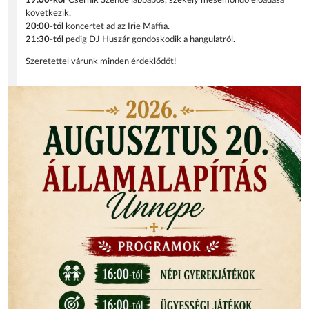
19:00-kor
Csernik Szende lábbábos, székely mesemondó előadása
következik.
20:00-tól
koncertet ad az Irie Maffia.
21:30-tól
pedig DJ Huszár gondoskodik a hangulatról.
Szeretettel várunk minden érdeklődőt!