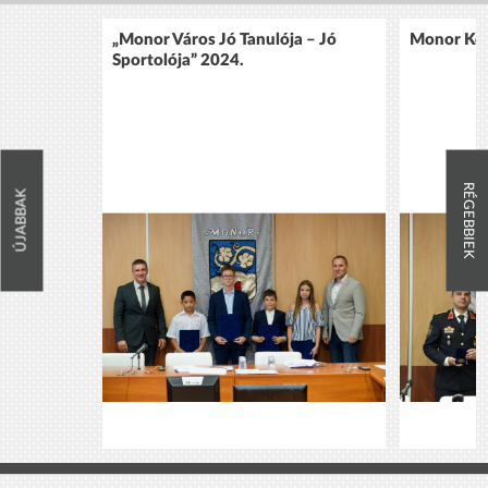
„Monor Város Jó Tanulója – Jó
Monor Köz
Sportolója” 2024.
RÉGEBBIEK
ÚJABBAK