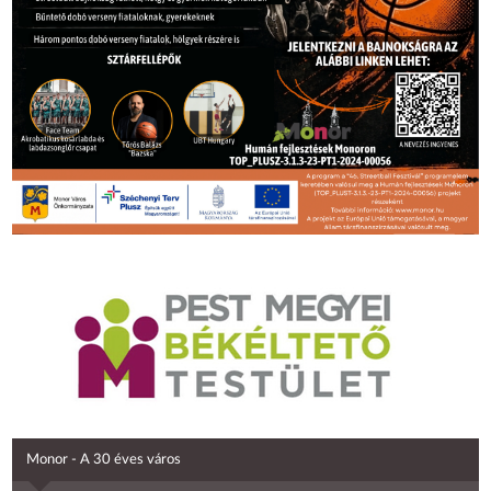
Monor - A 30 éves város