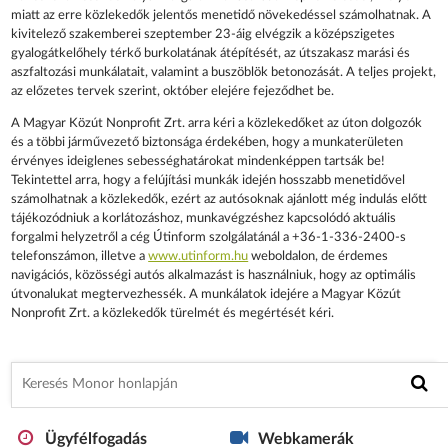
miatt az erre közlekedők jelentős menetidő növekedéssel számolhatnak. A
kivitelező szakemberei szeptember 23-áig elvégzik a középszigetes
gyalogátkelőhely térkő burkolatának átépítését, az útszakasz marási és
aszfaltozási munkálatait, valamint a buszöblök betonozását. A teljes projekt,
az előzetes tervek szerint, október elejére fejeződhet be.
A Magyar Közút Nonprofit Zrt. arra kéri a közlekedőket az úton dolgozók
és a többi járművezető biztonsága érdekében, hogy a munkaterületen
érvényes ideiglenes sebességhatárokat mindenképpen tartsák be!
Tekintettel arra, hogy a felújítási munkák idején hosszabb menetidővel
számolhatnak a közlekedők, ezért az autósoknak ajánlott még indulás előtt
tájékozódniuk a korlátozáshoz, munkavégzéshez kapcsolódó aktuális
forgalmi helyzetről a cég Útinform szolgálatánál a +36-1-336-2400-s
telefonszámon, illetve a
www.utinform.hu
weboldalon, de érdemes
navigációs, közösségi autós alkalmazást is használniuk, hogy az optimális
útvonalukat megtervezhessék. A munkálatok idejére a Magyar Közút
Nonprofit Zrt. a közlekedők türelmét és megértését kéri.
Ügyfélfogadás
Webkamerák