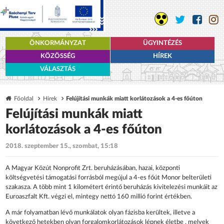
ÖNKORMÁNYZAT
ÜGYINTÉZÉS
KÖZÖSSÉG
HÍREK
VÁLASZTÁS
Főoldal
Hírek
Felújítási munkák miatt korlátozások a 4-es főúton
Felújítási munkák miatt
korlátozások a 4-es főúton
2018. szeptember 15., szombat, 15:18
A Magyar Közút Nonprofit Zrt. beruházásában, hazai, központi
költségvetési támogatási forrásból megújul a 4-es főút Monor belterületi
szakasza. A több mint 1 kilométert érintő beruházás kivitelezési munkáit az
Euroaszfalt Kft. végzi el, mintegy nettó 160 millió forint értékben.
A már folyamatban lévő munkálatok olyan fázisba kerültek, illetve a
következő hetekben olyan forgalomkorlátozások lépnek életbe , melyek