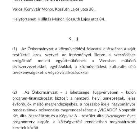
Városi Könyvtár Monor, Kossuth Lajos utca 88.,
Helytörténeti Kiállítás Monor, Kossuth Lajos utca 84.
9. §
(1) Az Önkormányzat a közművelődési feladatai ellátásában a saját
testületei, azok szervei, az intézményei illetve a szerződéses
szolgáltatói mellett együttműködnek a Városban működő
civilszervezetekkel, egyházakkal, a közművelődési, kulturális célú
tevékenységeket is végző vállalkozásokkal.
(2) Az Önkormányzat – a lehetőségei függvényében – külön
program-finanszírozást biztosít a nemzeti, helyi ünnepségek, jeles
évfordulók méltó megrendezéséhez, a hosszabb ideje hagyományos
rendezvények színvonalas megrendezéséhez a „VIGADÓ” Nonprofit
Kft. által összeállított és a Képviselő – testület által jóváhagyott éves
programterv alapján, a költségvetési rendeletben meghatározott
keretek között.