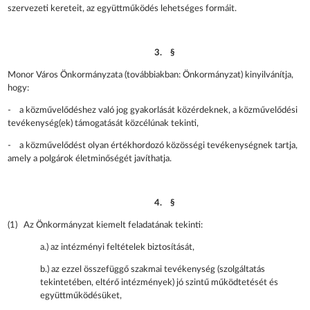
szervezeti kereteit, az együttműködés lehetséges formáit.
3. §
Monor Város Önkormányzata (továbbiakban: Önkormányzat) kinyilvánítja,
hogy:
- a közművelődéshez való jog gyakorlását közérdeknek, a közművelődési
tevékenység(ek) támogatását közcélúnak tekinti,
- a közművelődést olyan értékhordozó közösségi tevékenységnek tartja,
amely a polgárok életminőségét javíthatja.
4. §
(1) Az Önkormányzat kiemelt feladatának tekinti:
a.) az intézményi feltételek biztosítását,
b.) az ezzel összefüggő szakmai tevékenység (szolgáltatás
tekintetében, eltérő intézmények) jó szintű működtetését és
együttműködésüket,