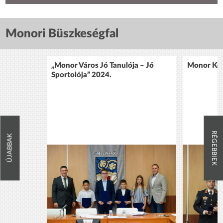
Monori Büszkeségfal
„Monor Város Jó Tanulója – Jó
Monor Köz
Sportolója” 2024.
RÉGEBBIEK
ÚJABBAK