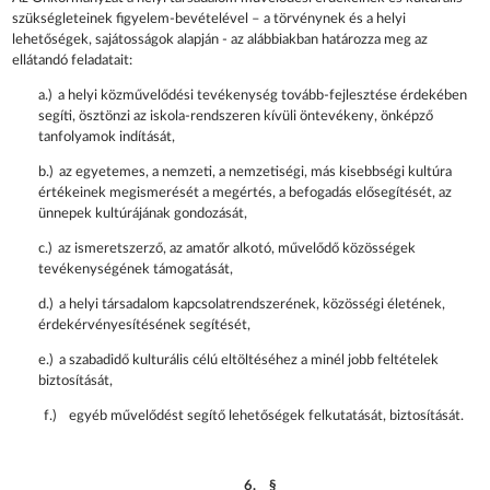
szükségleteinek figyelem-bevételével – a törvénynek és a helyi
lehetőségek, sajátosságok alapján - az alábbiakban határozza meg az
ellátandó feladatait:
a.) a helyi közművelődési tevékenység tovább-fejlesztése érdekében
segíti, ösztönzi az iskola-rendszeren kívüli öntevékeny, önképző
tanfolyamok indítását,
b.) az egyetemes, a nemzeti, a nemzetiségi, más kisebbségi kultúra
értékeinek megismerését a megértés, a befogadás elősegítését, az
ünnepek kultúrájának gondozását,
c.) az ismeretszerző, az amatőr alkotó, művelődő közösségek
tevékenységének támogatását,
d.) a helyi társadalom kapcsolatrendszerének, közösségi életének,
érdekérvényesítésének segítését,
e.) a szabadidő kulturális célú eltöltéséhez a minél jobb feltételek
biztosítását,
f.) egyéb művelődést segítő lehetőségek felkutatását, biztosítását.
6. §