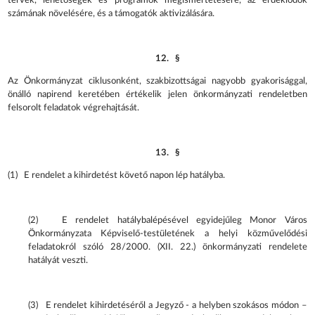
tervek, lehetőségek és programok megismertetésére, az érdeklődők
számának növelésére, és a támogatók aktivizálására.
12. §
Az Önkormányzat ciklusonként, szakbizottságai nagyobb gyakorisággal,
önálló napirend keretében értékelik jelen önkormányzati rendeletben
felsorolt feladatok végrehajtását.
13. §
(1) E rendelet a kihirdetést követő napon lép hatályba.
(2) E rendelet hatálybalépésével egyidejűleg Monor Város
Önkormányzata Képviselő-testületének a helyi közművelődési
feladatokról szóló 28/2000. (XII. 22.) önkormányzati rendelete
hatályát veszti.
(3) E rendelet kihirdetéséről a Jegyző - a helyben szokásos módon –