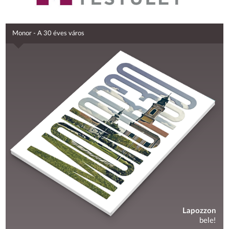
Monor - A 30 éves város
Lapozzon
bele!