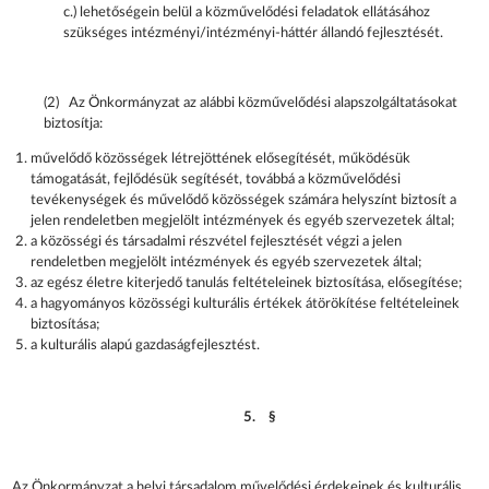
c.) lehetőségein belül a közművelődési feladatok ellátásához
szükséges intézményi/intézményi-háttér állandó fejlesztését.
(2) Az Önkormányzat az alábbi közművelődési alapszolgáltatásokat
biztosítja:
művelődő közösségek létrejöttének elősegítését, működésük
támogatását, fejlődésük segítését, továbbá a közművelődési
tevékenységek és művelődő közösségek számára helyszínt biztosít a
jelen rendeletben megjelölt intézmények és egyéb szervezetek által;
a közösségi és társadalmi részvétel fejlesztését végzi a jelen
rendeletben megjelölt intézmények és egyéb szervezetek által;
az egész életre kiterjedő tanulás feltételeinek biztosítása, elősegítése;
a hagyományos közösségi kulturális értékek átörökítése feltételeinek
biztosítása;
a kulturális alapú gazdaságfejlesztést.
5. §
Az Önkormányzat a helyi társadalom művelődési érdekeinek és kulturális