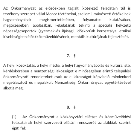
Az Önkormányzat az előzőekben taglalt (kötelező) feladatain túl is
tevékeny szerepet vállal Monor történelmi, szellemi, művészeti értékeinek
hagyományainak megismertetésében, folyamatos kutatásában,
megőrzésében, ápolásában. Feladatának tekinti a speciális helyzetű
népességcsoportok (gyermek-és ifjúsági, időskorúak korosztálya, etnikai
kisebbségben élők) közművelődésének, mentális kultúrájának fejlesztését.
7. §
A helyi közoktatás, a helyi média, a helyi hagyományápolás és kultúra, stb.
kérdéskörében a nemzetiségi lakosságot e minőségében érintő települési
önkormányzati rendeleteket csak az e lakosságot képviselő mindenkori
megválasztott és megalakult Nemzetiségi Önkormányzat egyetértésével
alkotja meg.
8. §
(1) Az Önkormányzat a közkönyvtári ellátást és közművelődési
feladatainak helyi szervezeti ellátási rendszerét az alábbiak szerint
építi fel: