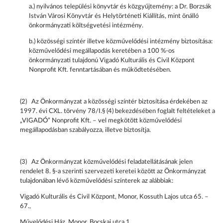
a.) nyilvános települési könyvtár és közgyűjtemény: a Dr. Borzsák
István Városi Könyvtár és Helytörténeti Kiállítás, mint önálló
önkormányzati költségvetési intézmény.
b.) közösségi színtér illetve közművelődési intézmény biztosítása:
közművelődési megállapodás keretében a 100 %-os
önkormányzati tulajdonú Vigadó Kulturális és Civil Központ
Nonprofit Kft. fenntartásában és működtetésében.
(2) Az Önkormányzat a közösségi színtér biztosítása érdekében az
1997. évi CXL. törvény 78/I.§ (4) bekezdésében foglalt feltételeket a
„VIGADÓ” Nonprofit Kft. – vel megkötött közművelődési
megállapodásban szabályozza, illetve biztosítja.
(3) Az Önkormányzat közművelődési feladatellátásának jelen
rendelet 8. §-a szerinti szervezeti keretei között az Önkormányzat
tulajdonában lévő közművelődési színterek az alábbiak:
Vigadó Kulturális és Civil Központ, Monor, Kossuth Lajos utca 65. –
67.,
Művelődési Ház, Monor, Bocskai utca 1.,