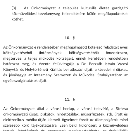
(3) Az Önkormányzat a település kulturális életét gazdagító
közművelődési tevékenység fellendítésére külön megállapodásokat
köthet.
10. §
Az Önkormányzat e rendeletében megfogalmazott kötelező feladatait éves
költségvetéséből (intézmények költségvetéséből) finanszírozza,
megtervezi a teljes működés költségeit, ennek keretében rendeletben
határozza meg, és évente felülvizsgálja a Dr. Borzsák István Városi
Könyvtár és Helytörténeti Kiállítás beiratkozási díjait, a késedelmi díjakat,
és jóváhagyja az Intézmény Szervezeti és Működési Szabályzatában az
egyéb szolgáltatások díjait.
11. §
Az Önkormányzat által a városi honlap, a városi televízió, a Strázsa
önkormányzati újság, plakátok, hirdetőtáblák, műsorfüzetek, stb. (írott és
elektronikus média) útján kiemelt figyelmet fordít az állampolgárok mind
szélesebb körű tájékoztatására. Ezen belül különösen: a közművelődési