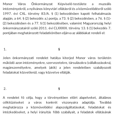
Monor Város Önkormányzat Képviselő-testülete a muzeális
intézményekről, a nyilvános könyvtári ellátásról és a közművelődésről szóló
1997. évi CXL. törvény 83/A. § (1) bekezdésben kapott felhatalmazás
alapján, a 64. § (2) bekezdés a.) pontja, a 73. § (2) bekezdésben, a 76. § (1)-
(2) bekezdésben és a 77. § (1) bekezdésében, valamint Magyarország helyi
önkormányzatairól szóló 2011. évi CLXXXIX. törvény 13. § (1) bekezdés 7.
pontjában meghatározott feladatkörében eljárva az alábbiakat rendeli el:
§
Jelen önkormányzati rendelet hatálya kiterjed Monor város területén
működő azon intézményekre, szervezetekre, társulásokra (vállalkozásokra),
magánszemélyekre, amelyek (akik) a jelen rendeletben szabályozott
feladatokat közvetlenül, vagy közvetve ellátják.
§
A rendelet fő célja, hogy a törvényekben előírt alapelveket, általános
célkitűzéseket a város konkrét viszonyaira adaptálja. Továbbá
meghatározza a közművelődési alapszolgáltatásokat, feladatokat és
intézkedéseket, a helyi irányítás főbb szabályait, a feladatok ellátásának