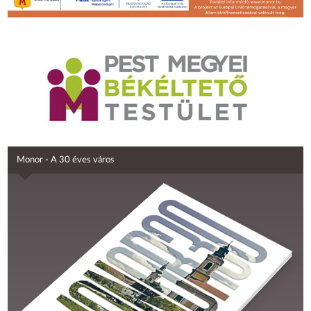
Monor - A 30 éves város