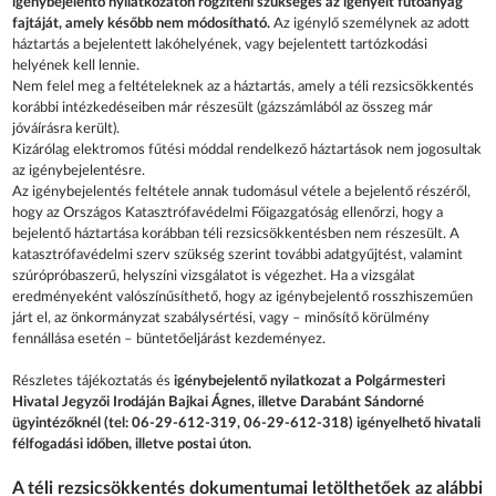
igénybejelentő nyilatkozaton rögzíteni szükséges az igényelt fűtőanyag
fajtáját, amely később nem módosítható.
Az igénylő személynek az adott
háztartás a bejelentett lakóhelyének, vagy bejelentett tartózkodási
helyének kell lennie.
Nem felel meg a feltételeknek az a háztartás, amely a téli rezsicsökkentés
korábbi intézkedéseiben már részesült (gázszámlából az összeg már
jóváírásra került).
Kizárólag elektromos fűtési móddal rendelkező háztartások nem jogosultak
az igénybejelentésre.
Az igénybejelentés feltétele annak tudomásul vétele a bejelentő részéről,
hogy az Országos Katasztrófavédelmi Főigazgatóság ellenőrzi, hogy a
bejelentő háztartása korábban téli rezsicsökkentésben nem részesült. A
katasztrófavédelmi szerv szükség szerint további adatgyűjtést, valamint
szúrópróbaszerű, helyszíni vizsgálatot is végezhet. Ha a vizsgálat
eredményeként valószínűsíthető, hogy az igénybejelentő rosszhiszeműen
járt el, az önkormányzat szabálysértési, vagy – minősítő körülmény
fennállása esetén – büntetőeljárást kezdeményez.
Részletes tájékoztatás és
igénybejelentő nyilatkozat a Polgármesteri
Hivatal Jegyzői Irodáján Bajkai Ágnes, illetve Darabánt Sándorné
ügyintézőknél (tel: 06-29-612-319, 06-29-612-318) igényelhető hivatali
félfogadási időben, illetve postai úton.
A téli rezsicsökkentés dokumentumai letölthetőek az alábbi