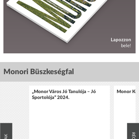
Lapozzon
bele!
Monori Büszkeségfal
„Monor Város Jó Tanulója – Jó
Monor Köz
Sportolója” 2024.