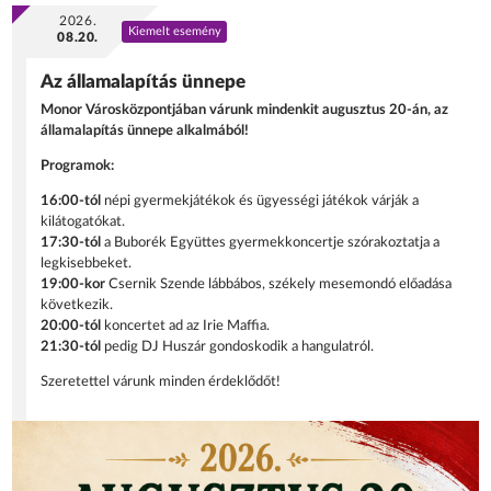
2026.
Kiemelt esemény
08.20.
Az államalapítás ünnepe
Monor Városközpontjában várunk mindenkit augusztus 20-án, az
államalapítás ünnepe alkalmából!
Programok:
16:00-tól
népi gyermekjátékok és ügyességi játékok várják a
kilátogatókat.
17:30-tól
a Buborék Együttes gyermekkoncertje szórakoztatja a
legkisebbeket.
19:00-kor
Csernik Szende lábbábos, székely mesemondó előadása
következik.
20:00-tól
koncertet ad az Irie Maffia.
21:30-tól
pedig DJ Huszár gondoskodik a hangulatról.
Szeretettel várunk minden érdeklődőt!