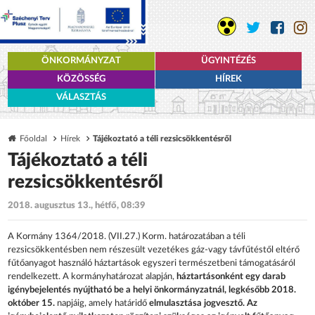
ÖNKORMÁNYZAT
ÜGYINTÉZÉS
KÖZÖSSÉG
HÍREK
VÁLASZTÁS
Főoldal
Hírek
Tájékoztató a téli rezsicsökkentésről
Tájékoztató a téli
rezsicsökkentésről
2018. augusztus 13., hétfő, 08:39
A Kormány 1364/2018. (VII.27.) Korm. határozatában a téli
rezsicsökkentésben nem részesült vezetékes gáz-vagy távfűtéstől eltérő
fűtőanyagot használó háztartások egyszeri természetbeni támogatásáról
rendelkezett. A kormányhatározat alapján,
háztartásonként egy darab
igénybejelentés nyújtható be a helyi önkormányzatnál, legkésőbb 2018.
október 15.
napjáig, amely határidő
elmulasztása jogvesztő. Az