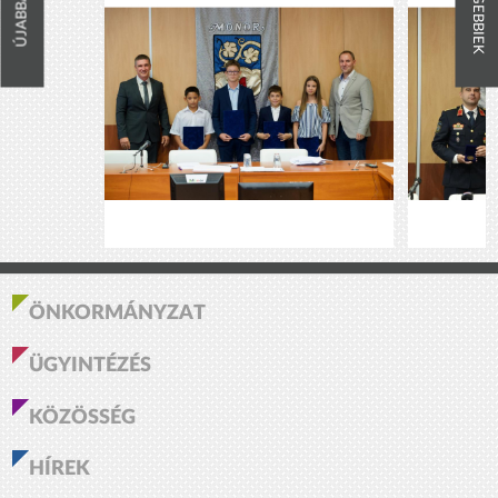
RÉGEBBIEK
ÚJABBAK
ÖNKORMÁNYZAT
ÜGYINTÉZÉS
KÖZÖSSÉG
HÍREK