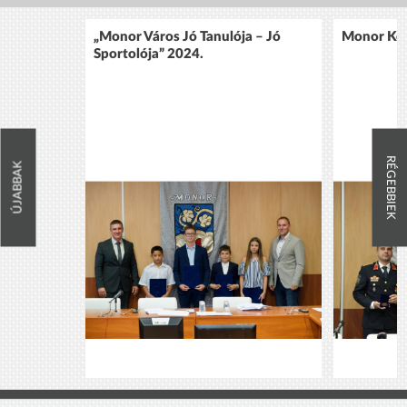
„Monor Város Jó Tanulója – Jó
Monor Köz
Sportolója” 2024.
RÉGEBBIEK
ÚJABBAK