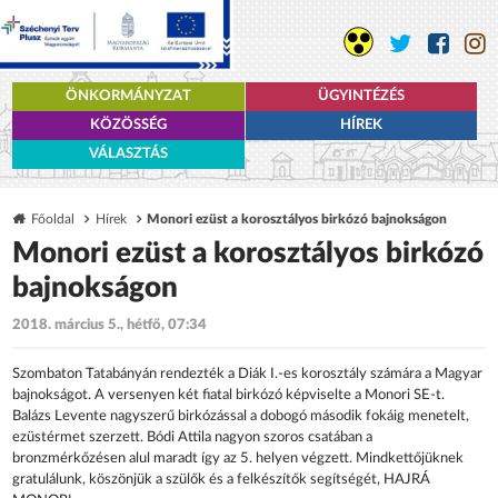
ÖNKORMÁNYZAT
ÜGYINTÉZÉS
KÖZÖSSÉG
HÍREK
VÁLASZTÁS
Főoldal
Hírek
Monori ezüst a korosztályos birkózó bajnokságon
Monori ezüst a korosztályos birkózó
bajnokságon
2018. március 5., hétfő, 07:34
Szombaton Tatabányán rendezték a Diák I.-es korosztály számára a Magyar
bajnokságot. A versenyen két fiatal birkózó képviselte a Monori SE-t.
Balázs Levente nagyszerű birkózással a dobogó második fokáig menetelt,
ezüstérmet szerzett. Bódi Attila nagyon szoros csatában a
bronzmérkőzésen alul maradt így az 5. helyen végzett. Mindkettőjüknek
gratulálunk, köszönjük a szülők és a felkészítők segítségét, HAJRÁ