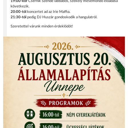
19:00-kor
Csernik Szende lábbábos, székely mesemondó előadása
következik.
20:00-tól
koncertet ad az Irie Maffia.
21:30-tól
pedig DJ Huszár gondoskodik a hangulatról.
Szeretettel várunk minden érdeklődőt!