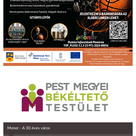
Monor - A 30 éves város