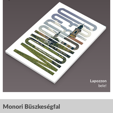
Lapozzon
bele!
Monori Büszkeségfal