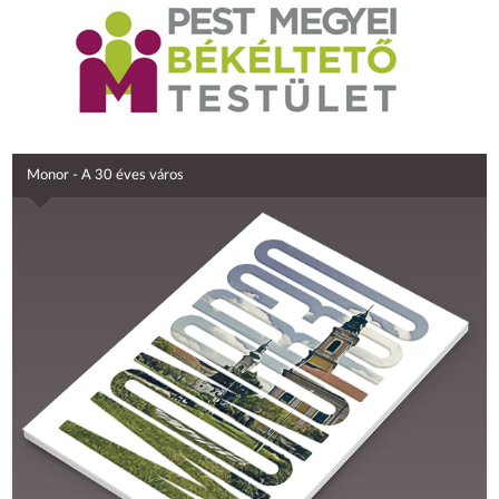
Monor - A 30 éves város