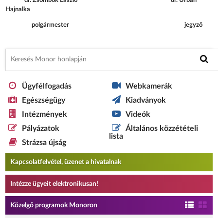
dr. Zsombok László dr. Urbán
Hajnalka
polgármester jegyző
Ügyfélfogadás
Webkamerák
Egészségügy
Kiadványok
Intézmények
Videók
Pályázatok
Általános közzétételi
lista
Strázsa újság
Kapcsolatfelvétel, üzenet a hivatalnak
Intézze ügyeit elektronikusan!
Közelgő programok Monoron