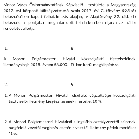
Monor Város Önkormányzatának Képviselő - testülete a Magyarország
2017. évi központi költségvetéséről szóló 2017. évi C. törvény 59.§ (6)
bekezdésében kapott felhatalmazás alapján, az Alaptörvény 32. cikk (1)
bekezdés a) pontjában meghatározott feladatkörében eljárva az alábbi
rendeletet alkotja:
§
A Monori Polgármesteri Hivatal közszolgálati tisztviselőinek
illetményalapja 2018. évben 58.000.- Ft-ban kerül megállapításra.
§
A Monori Polgármesteri Hivatal felsőfokú végzettségű közszolgálati
tisztviselői illetmény kiegészítésének mértéke: 10 %.
A Monori Polgármesteri Hivatalnál a legalább osztályvezetői szintnek
megfelelő vezetői megbízás esetén a vezetői illetmény pótlék mértéke:
10%.