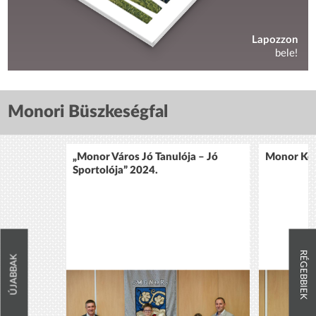
Lapozzon
bele!
Monori Büszkeségfal
„Monor Város Jó Tanulója – Jó
Monor Köz
Sportolója” 2024.
RÉGEBBIEK
ÚJABBAK