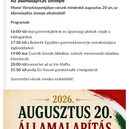
Az államalapítás ünnepe
Monor Városközpontjában várunk mindenkit augusztus 20-án, az
államalapítás ünnepe alkalmából!
Programok:
16:00-tól
népi gyermekjátékok és ügyességi játékok várják a
kilátogatókat.
17:30-tól
a Buborék Együttes gyermekkoncertje szórakoztatja a
legkisebbeket.
19:00-kor
Csernik Szende lábbábos, székely mesemondó előadása
következik.
20:00-tól
koncertet ad az Irie Maffia.
21:30-tól
pedig DJ Huszár gondoskodik a hangulatról.
Szeretettel várunk minden érdeklődőt!